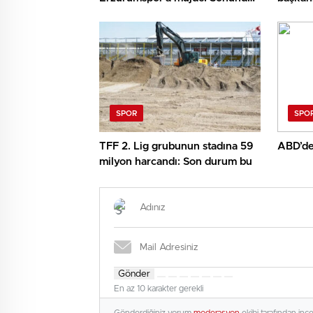
beklenen haber geldi
transfe
yapaca
SPOR
SPO
TFF 2. Lig grubunun stadına 59
ABD’den
milyon harcandı: Son durum bu
Gönder
En az 10 karakter gerekli