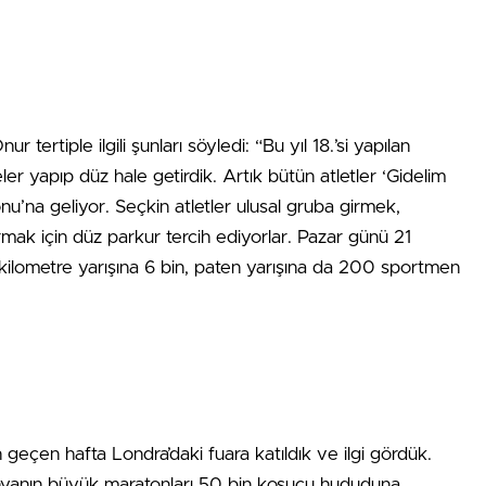
ertiple ilgili şunları söyledi: “Bu yıl 18.’si yapılan
er yapıp düz hale getirdik. Artık bütün atletler ‘Gidelim
onu’na geliyor. Seçkin atletler ulusal gruba girmek,
ırmak için düz parkur tercih ediyorlar. Pazar günü 21
 kilometre yarışına 6 bin, paten yarışına da 200 sportmen
geçen hafta Londra’daki fuara katıldık ve ilgi gördük.
ünyanın büyük maratonları 50 bin koşucu hududuna