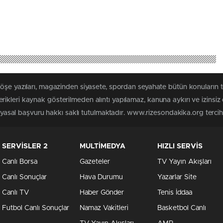
köşe yazıları, magazinden siyasete, spordan seyahate bütün konuların
ikleri kaynak gösterilmeden alıntı yapılamaz, kanuna aykırı ve izinsi
n yasal başvuru hakkı saklı tutulmaktadır. www.rizesondakika.org tercih e
SERVİSLER 2
MULTİMEDYA
HIZLI SERVİS
Canlı Borsa
Gazeteler
TV Yayın Akışları
Canlı Sonuçlar
Hava Durumu
Yazarlar Site
Canlı TV
Haber Gönder
Tenis İddaa
Futbol Canlı Sonuçlar
Namaz Vakitleri
Basketbol Canlı