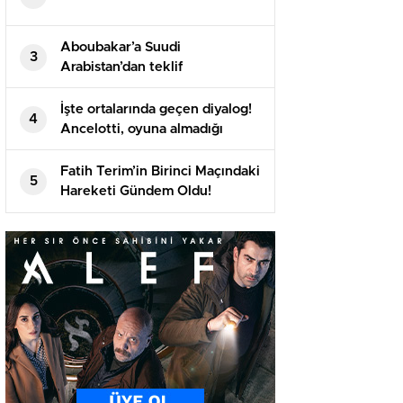
Aboubakar’a Suudi
3
Arabistan’dan teklif
İşte ortalarında geçen diyalog!
4
Ancelotti, oyuna almadığı
Arda’yı maç sonu soyunma
odasına çekti
Fatih Terim’in Birinci Maçındaki
5
Hareketi Gündem Oldu!