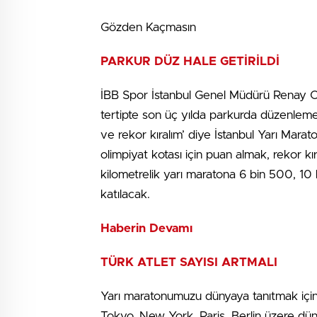
Gözden Kaçmasın
PARKUR DÜZ HALE GETİRİLDİ
İBB Spor İstanbul Genel Müdürü Renay Onur t
tertipte son üç yılda parkurda düzenlemel
ve rekor kıralım’ diye İstanbul Yarı Marat
olimpiyat kotası için puan almak, rekor k
kilometrelik yarı maratona 6 bin 500, 10
katılacak.
Haberin Devamı
TÜRK ATLET SAYISI ARTMALI
Yarı maratonumuzu dünyaya tanıtmak için 
Tokyo, New York, Paris, Berlin üzere d