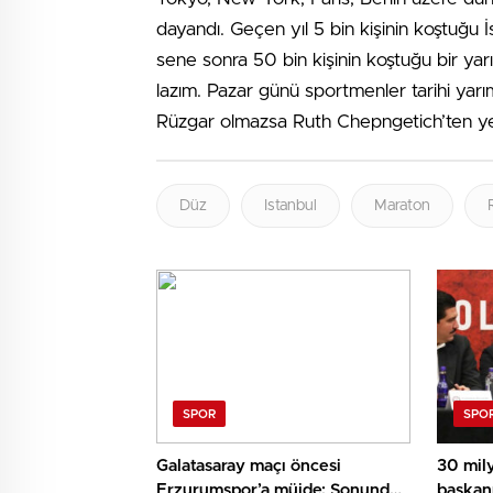
dayandı. Geçen yıl 5 bin kişinin koştuğu 
sene sonra 50 bin kişinin koştuğu bir yarı
lazım. Pazar günü sportmenler tarihi yarı
Rüzgar olmazsa Ruth Chepngetich’ten yen
Düz
Istanbul
Maraton
SPOR
SPO
Galatasaray maçı öncesi
30 mil
Erzurumspor’a müjde: Sonunda
başkan