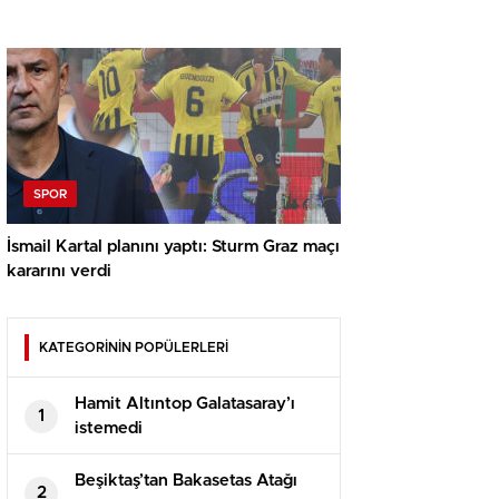
SPOR
İsmail Kartal planını yaptı: Sturm Graz maçı
kararını verdi
KATEGORİNİN POPÜLERLERİ
Hamit Altıntop Galatasaray’ı
1
istemedi
Beşiktaş’tan Bakasetas Atağı
2