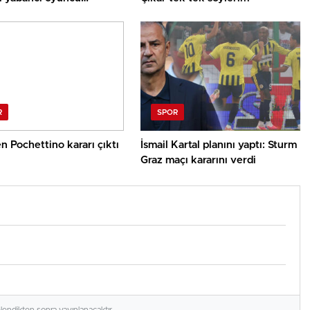
ri için kente havaalanı
k!
R
SPOR
 Pochettino kararı çıktı
İsmail Kartal planını yaptı: Sturm
Graz maçı kararını verdi