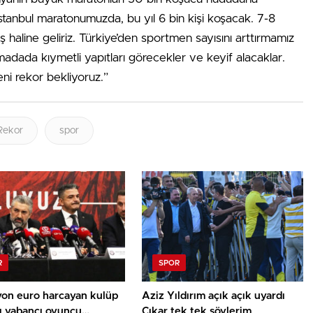
İstanbul maratonumuzda, bu yıl 6 bin kişi koşacak. 7-8
ş haline geliriz. Türkiye’den sportmen sayısını arttırmamız
madada kıymetli yapıtları görecekler ve keyif alacaklar.
i rekor bekliyoruz.”
Rekor
spor
R
SPOR
yon euro harcayan kulüp
Aziz Yıldırım açık açık uyardı
ı yabancı oyuncu
Çıkar tek tek söylerim