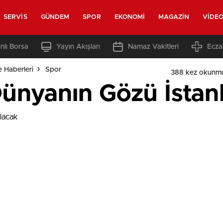
SERVIS
GÜNDEM
SPOR
EKONOMI
MAGAZIN
VIDE
nlı Borsa
Yayın Akışları
Namaz Vakitleri
Ecza
e Haberleri
Spor
388 kez okunmu
ünyanın Gözü İstan