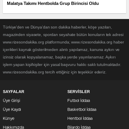
Malatya Takımı Hentbolda Grup Birincisi Oldu
Türkiye'den ve Dünya’dan son dakika haberler, köşe yazıları,
magazinden siyasete, spordan seyahate bütün konuların tek adresi
www.rizesondakika.org platformunda; www.rizesondakika.org haber
içerikleri kaynak gösterilmeden alıntı yapılamaz, kanuna aykırı ve
izinsiz olarak kopyalanamaz, başka yerde yayınlanamaz. Aykırı
işlem yapan kişi/kişiler için yasal başvuru hakkı saklı tutulmaktadır.
www.rizesondakika.org tercih ettiğiniz için teşekkür ederiz.
SAYFALAR
SERVİSLER
Üye Girişi
Futbol İddaa
Üye Kaydı
Basketbol İddaa
Künye
Hentbol İddaa
Hakkımızda
Bilardo İddaa