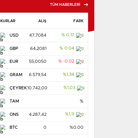
TÜM HABERLERİ
KURLAR
ALIŞ
FARK
% 0.17
USD
47,7084
% 0.04
GBP
64,2081
% -0.02
EUR
55,0050
%1,34
GRAM
6.579,54
%1,03
ÇEYREK
10.742,00
TAM
%
%1,11
ONS
4.287,42
BTC
0
%0.00