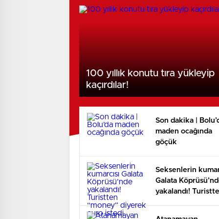
100 yıllık konutu tıra yükleyip
kaçırdılar!
Son dakika | Bolu’
maden ocağında
göçük
Seksenlerin kumar
Galata Köprüsü’n
yakalandı! Turistt
“money” diyerek
euro istedi