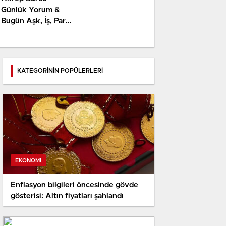
Günlük Yorum &
Bugün Aşk, İş, Para
Yorumu
KATEGORİNİN POPÜLERLERİ
EKONOMI
Enflasyon bilgileri öncesinde gövde
gösterisi: Altın fiyatları şahlandı