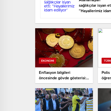
Atanamayan
sağlıkçılar isyan et
”Hayallerimiz ida
ediliyor’
EKONOMI
TÜRK
Enflasyon bilgileri
Poli
öncesinde gövde gösterisi:
öğren
Altın fiyatları şahlandı