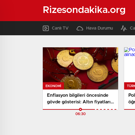
Rizesondakika.org
Canlı TV
Hava Durumu
Ca
EKONOMI
TÜR
Enflasyon bilgileri öncesinde
Po
gövde gösterisi: Altın fiyatları
öğr
şahlandı
06:30