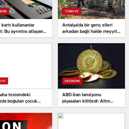
NOMI
TÜRKIYE
 kartı kullananlar
Antalya’da bir genç elleri
t: Bu ayrıntısı atlayan
arkadan bağlı halde meyyit
nunda daha fazla
bulundu
e yapıyor
IYE
EKONOMI
saha tesisindeki
ABD-İran tansiyonu
zda boğulan çocuk
piyasaları kilitledi: Altın
savaşını kaybetti
fiyatları bir iniyor bir çıkıyor