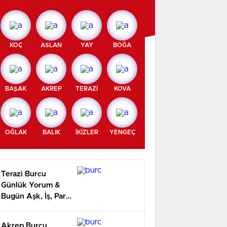
KOÇ
ASLAN
YAY
BOĞA
BAŞAK
AKREP
TERAZİ
KOVA
OĞLAK
BALIK
İKİZLER
YENGEÇ
Terazi Burcu
Günlük Yorum &
Bugün Aşk, İş, Para
Yorumu
Akrep Burcu