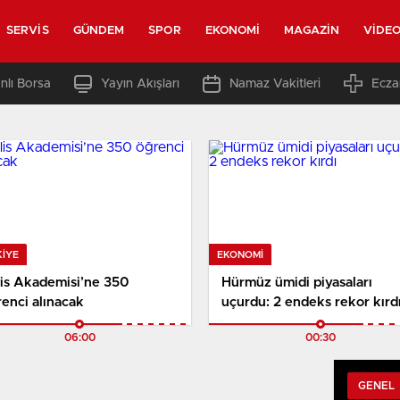
SERVIS
GÜNDEM
SPOR
EKONOMI
MAGAZIN
VIDE
nlı Borsa
Yayın Akışları
Namaz Vakitleri
Ecza
KIYE
EKONOMI
lis Akademisi’ne 350
Hürmüz ümidi piyasaları
enci alınacak
uçurdu: 2 endeks rekor kırd
06:00
00:30
GENEL