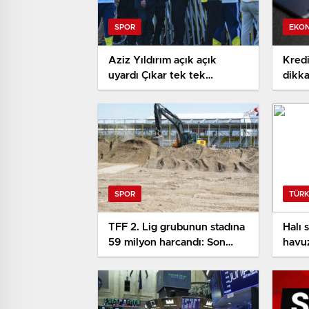
SPOR
EKO
Aziz Yıldırım açık açık
Kredi
uyardı Çıkar tek tek
dikka
söylerim
ay so
ödem
SPOR
TÜRK
TFF 2. Lig grubunun stadına
Halı 
59 milyon harcandı: Son
havu
durum bu
ömür 