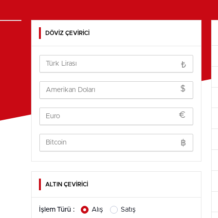
DÖVİZ ÇEVİRİCİ
₺
$
€
฿
ALTIN ÇEVİRİCİ
İşlem Türü :
Alış
Satış