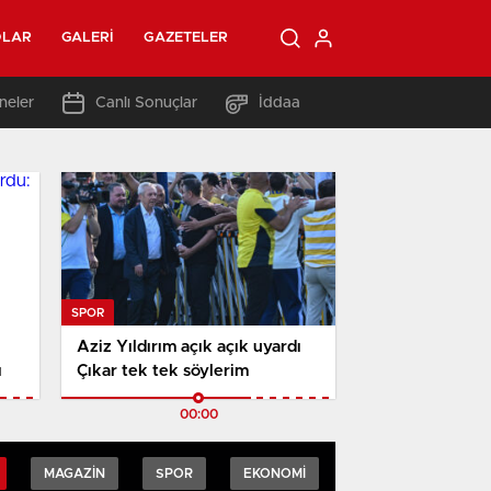
OLAR
GALERI
GAZETELER
neler
Canlı Sonuçlar
İddaa
SPOR
Aziz Yıldırım açık açık uyardı
ı
Çıkar tek tek söylerim
00:00
MAGAZIN
SPOR
EKONOMI