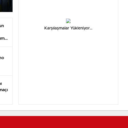
un
Karşılaşmalar Yükleniyor...
rum
no
nı
maçı