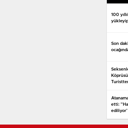
100 yıll
yükleyip
Son dak
ocağınd
Seksenle
Köprüsü
Turistt
euro ist
Atanamay
etti: ”H
ediliyor’