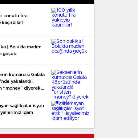
ık konutu tıra
 kaçırdılar!
ika | Bolu’da maden
a göçük
rin kumarcısı Galata
’nde yakalandı!
en “money” diyerek
edi
an sağlıkçılar isyan
ayallerimiz idam