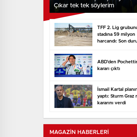
Çıkar tek tek söylerim
TFF 2. Lig grubun
stadına 59 milyon
harcandı: Son du
bu
ABD’den Pochetti
kararı çıktı
İsmail Kartal planı
yaptı: Sturm Graz 
kararını verdi
MAGAZİN HABERLERİ