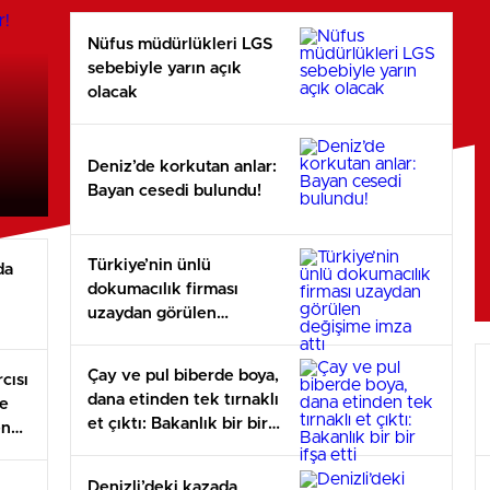
Nüfus müdürlükleri LGS
sebebiyle yarın açık
olacak
Deniz’de korkutan anlar:
Bayan cesedi bulundu!
Türkiye’nin ünlü
da
dokumacılık firması
uzaydan görülen
değişime imza attı
Çay ve pul biberde boya,
cısı
dana etinden tek tırnaklı
de
et çıktı: Bakanlık bir bir
en
ifşa etti
Denizli’deki kazada