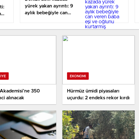
yürek yakan ayrıntı: 9
ti:
aylık bebeğiyle can
m
veren baba eşi ve
oğlunu kurtarmış
IYE
EKONOMI
s Akademisi’ne 350
Hürmüz ümidi piyasaları
ci alınacak
uçurdu: 2 endeks rekor kırdı