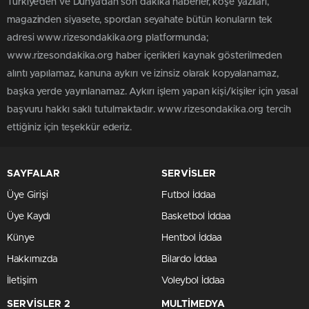
Türkiye'den ve Dünya’dan son dakika haberler, köşe yazıları,
magazinden siyasete, spordan seyahate bütün konuların tek
adresi www.rizesondakika.org platformunda;
www.rizesondakika.org haber içerikleri kaynak gösterilmeden
alıntı yapılamaz, kanuna aykırı ve izinsiz olarak kopyalanamaz,
başka yerde yayınlanamaz. Aykırı işlem yapan kişi/kişiler için yasal
başvuru hakkı saklı tutulmaktadır. www.rizesondakika.org tercih
ettiğiniz için teşekkür ederiz.
SAYFALAR
SERVİSLER
Üye Girişi
Futbol İddaa
Üye Kaydı
Basketbol İddaa
Künye
Hentbol İddaa
Hakkımızda
Bilardo İddaa
İletişim
Voleybol İddaa
SERVİSLER 2
MULTİMEDYA