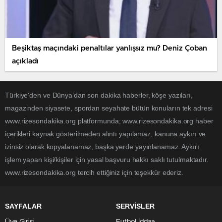
Beşiktaş maçındaki penaltılar yanlışsız mu? Deniz Çoban
açıkladı
Türkiye'den ve Dünya’dan son dakika haberler, köşe yazıları,
magazinden siyasete, spordan seyahate bütün konuların tek adresi
www.rizesondakika.org platformunda; www.rizesondakika.org haber
içerikleri kaynak gösterilmeden alıntı yapılamaz, kanuna aykırı ve
izinsiz olarak kopyalanamaz, başka yerde yayınlanamaz. Aykırı
işlem yapan kişi/kişiler için yasal başvuru hakkı saklı tutulmaktadır.
www.rizesondakika.org tercih ettiğiniz için teşekkür ederiz.
SAYFALAR
SERVİSLER