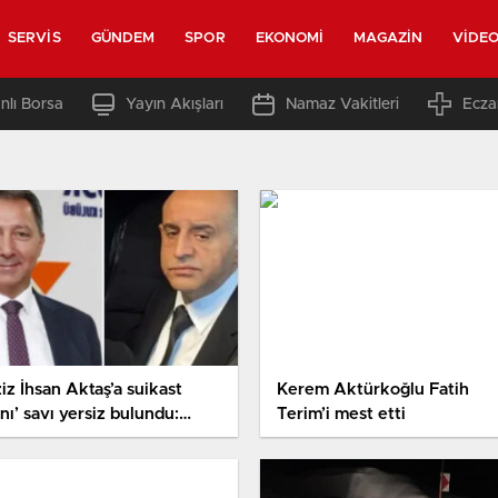
SERVIS
GÜNDEM
SPOR
EKONOMI
MAGAZIN
VIDE
nlı Borsa
Yayın Akışları
Namaz Vakitleri
Ecza
iz İhsan Aktaş’a suikast
Kerem Aktürkoğlu Fatih
nı’ savı yersiz bulundu:
Terim’i mest etti
vcılıktan ‘kovuşturmaya yer
’ kararı