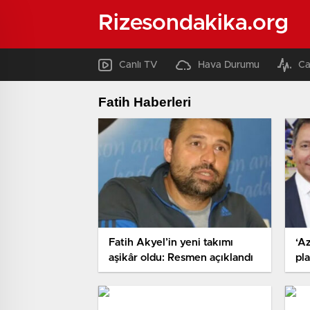
Rizesondakika.org
Canlı TV
Hava Durumu
Ca
Fatih Haberleri
Fatih Akyel’in yeni takımı
‘Az
aşikâr oldu: Resmen açıklandı
pla
Sa
yok