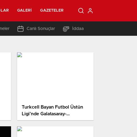
OLAR
GALERI
GAZETELER
neler
Canlı Sonuçlar
İddaa
Turkcell Bayan Futbol Üstün
Ligi’nde Galatasaray-
Fenerbahçe derbisi