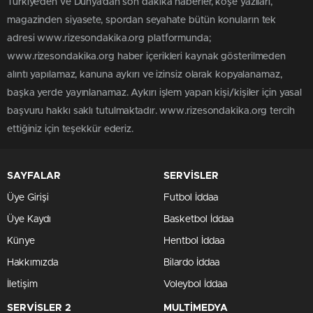
Türkiye'den ve Dünya’dan son dakika haberler, köşe yazıları,
magazinden siyasete, spordan seyahate bütün konuların tek
adresi www.rizesondakika.org platformunda;
www.rizesondakika.org haber içerikleri kaynak gösterilmeden
alıntı yapılamaz, kanuna aykırı ve izinsiz olarak kopyalanamaz,
başka yerde yayınlanamaz. Aykırı işlem yapan kişi/kişiler için yasal
başvuru hakkı saklı tutulmaktadır. www.rizesondakika.org tercih
ettiğiniz için teşekkür ederiz.
SAYFALAR
SERVİSLER
Üye Girişi
Futbol İddaa
Üye Kaydı
Basketbol İddaa
Künye
Hentbol İddaa
Hakkımızda
Bilardo İddaa
İletişim
Voleybol İddaa
SERVİSLER 2
MULTİMEDYA