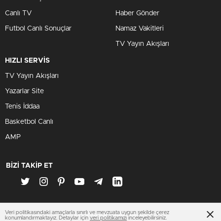
Canlı TV
Haber Gönder
Futbol Canlı Sonuçlar
Namaz Vakitleri
TV Yayın Akışları
HIZLI SERVİS
TV Yayın Akışları
Yazarlar Site
Tenis İddaa
Basketbol Canlı
AMP
BİZİ TAKİP ET
Veri politikasındaki amaçlarla sınırlı ve mevzuata uygun şekilde çerez
www.rizesondakika.org
konumlandırmaktayız. Detaylar için
veri politikamızı
inceleyebilirsiniz.