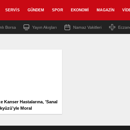
SERVIS
GÜNDEM
SPOR
EKONOMI
MAGAZIN
VID
nlı Borsa
Yayın Akışları
Namaz Vakitleri
Eczan
ze Kanser Hastalarına, ‘Sanal
kyüzü’yle Moral