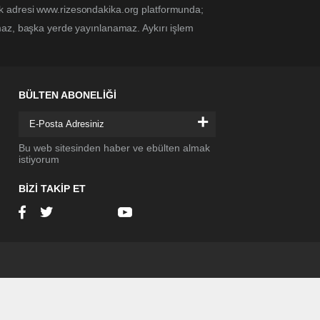
ek adresi www.rizesondakika.org platformunda;
maz, başka yerde yayınlanamaz. Aykırı işlem
BÜLTEN ABONELİĞİ
+
Bu web sitesinden haber ve ebülten almak
istiyorum
BİZİ TAKİP ET