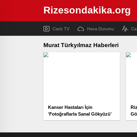
Rizesondakika.org
Canlı TV
Hava Durumu
Ca
Murat Türkyılmaz Haberleri
Kanser Hastaları İçin
Ri
‘Fotoğraflarla Sanal Gökyüzü’
Gö