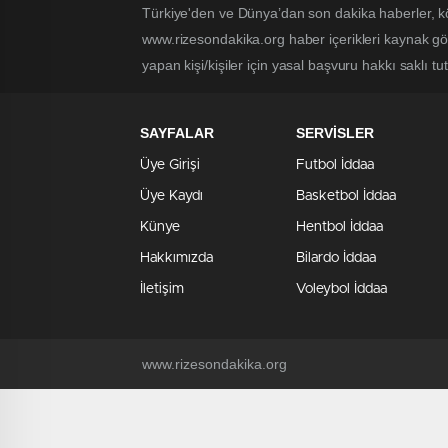
Türkiye'den ve Dünya’dan son dakika haberler, k
www.rizesondakika.org haber içerikleri kaynak gö
yapan kişi/kişiler için yasal başvuru hakkı saklı t
SAYFALAR
SERVİSLER
Üye Girişi
Futbol İddaa
Üye Kaydı
Basketbol İddaa
Künye
Hentbol İddaa
Hakkımızda
Bilardo İddaa
İletişim
Voleybol İddaa
www.rizesondakika.org