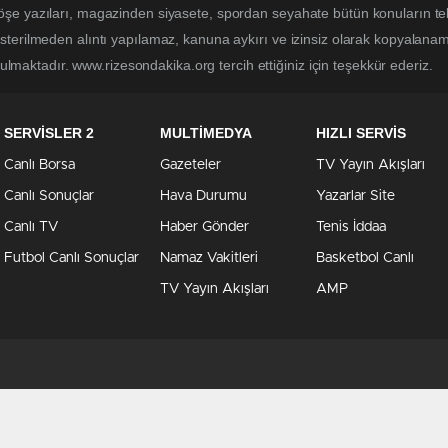
öşe yazıları, magazinden siyasete, spordan seyahate bütün konuların t
sterilmeden alıntı yapılamaz, kanuna aykırı ve izinsiz olarak kopyalana
utulmaktadır. www.rizesondakika.org tercih ettiğiniz için teşekkür ederiz.
SERVİSLER 2
MULTİMEDYA
HIZLI SERVİS
Canlı Borsa
Gazeteler
TV Yayın Akışları
Canlı Sonuçlar
Hava Durumu
Yazarlar Site
Canlı TV
Haber Gönder
Tenis İddaa
Futbol Canlı Sonuçlar
Namaz Vakitleri
Basketbol Canlı
TV Yayın Akışları
AMP