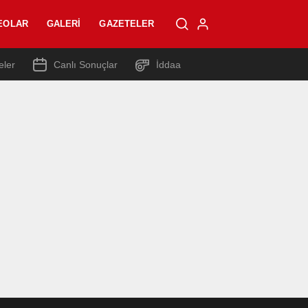
EOLAR
GALERI
GAZETELER
eler
Canlı Sonuçlar
İddaa