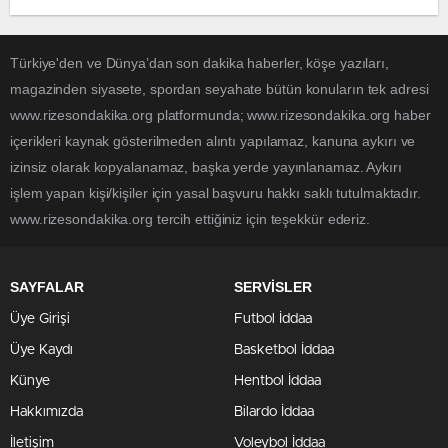
Türkiye'den ve Dünya’dan son dakika haberler, köşe yazıları,
magazinden siyasete, spordan seyahate bütün konuların tek adresi
www.rizesondakika.org platformunda; www.rizesondakika.org haber
içerikleri kaynak gösterilmeden alıntı yapılamaz, kanuna aykırı ve
izinsiz olarak kopyalanamaz, başka yerde yayınlanamaz. Aykırı
işlem yapan kişi/kişiler için yasal başvuru hakkı saklı tutulmaktadır.
www.rizesondakika.org tercih ettiğiniz için teşekkür ederiz.
SAYFALAR
SERVİSLER
Üye Girişi
Futbol İddaa
Üye Kaydı
Basketbol İddaa
Künye
Hentbol İddaa
Hakkımızda
Bilardo İddaa
İletişim
Voleybol İddaa