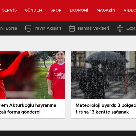
SERVIS
GÜNDEM
SPOR
EKONOMI
MAGAZIN
VIDE
nlı Borsa
Yayın Akışları
Namaz Vakitleri
Ecza
rem Aktürkoğlu hayranına
Meteoroloji uyardı: 3 bölge
zalı forma gönderdi
fırtına 13 kentte sağanak