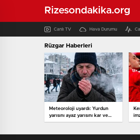
Rizesondakika.org
Canlı TV
Hava Durumu
Ca
Rüzgar Haberleri
Meteoroloji uyardı: Yurdun
Ke
yarısını ayaz yarısını kar ve
im
fırtına vuracak