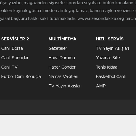
köşe yazıları, magazinden siyasete, spordan seyahate bütün konuların
ikleri kaynak gösterilmeden alıntı yapılamaz, kanuna aykırı ve izinsi
n yasal başvuru hakkı saklı tutulmaktadır. www.rizesondakika.org tercih e
SERVİSLER 2
MULTİMEDYA
HIZLI SERVİS
Canlı Borsa
Gazeteler
TV Yayın Akışları
Canlı Sonuçlar
Hava Durumu
Yazarlar Site
Canlı TV
Haber Gönder
Tenis İddaa
Futbol Canlı Sonuçlar
Namaz Vakitleri
Basketbol Canlı
TV Yayın Akışları
AMP