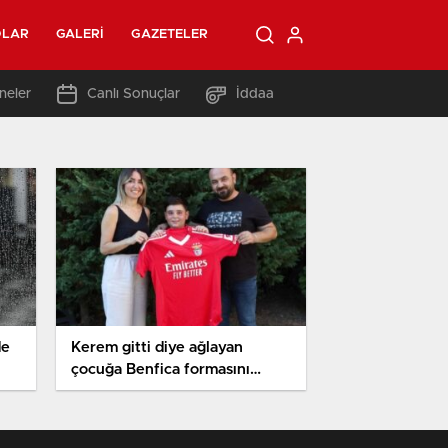
OLAR
GALERI
GAZETELER
neler
Canlı Sonuçlar
İddaa
de
Kerem gitti diye ağlayan
çocuğa Benfica formasını
yolladı