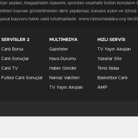
köşe yazıları, magazinden siyasete, spordan seyahate bütün konuların
ikleri kaynak gösterilmeden alıntı yapılamaz, kanuna aykırı ve izinsi
n yasal başvuru hakkı saklı tutulmaktadır. www.rizesondakika.org tercih e
SERVİSLER 2
MULTİMEDYA
HIZLI SERVİS
Canlı Borsa
Gazeteler
TV Yayın Akışları
Canlı Sonuçlar
Hava Durumu
Yazarlar Site
Canlı TV
Haber Gönder
Tenis İddaa
Futbol Canlı Sonuçlar
Namaz Vakitleri
Basketbol Canlı
TV Yayın Akışları
AMP