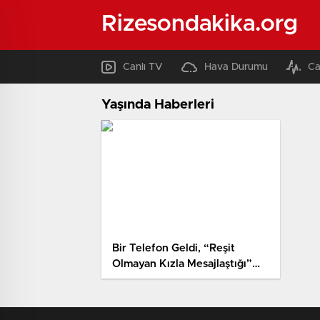
Rizesondakika.org
Canlı TV
Hava Durumu
Ca
Yaşında Haberleri
Bir Telefon Geldi, “Reşit
Olmayan Kızla Mesajlaştığı”
Söylendi, Yüz Binlerce
Lirasından Oldu!