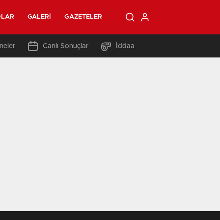
OLAR
GALERI
GAZETELER
neler
Canlı Sonuçlar
İddaa