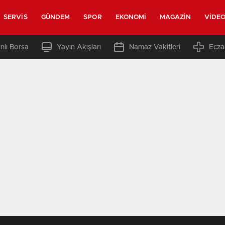
SERVIS
GÜNDEM
SPOR
EKONOMI
MAGAZIN
VIDE
nlı Borsa
Yayın Akışları
Namaz Vakitleri
Ecza