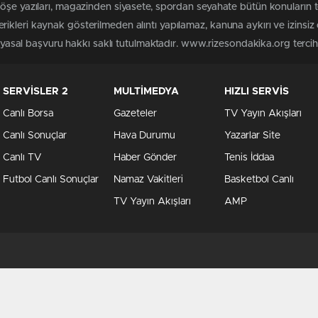
köşe yazıları, magazinden siyasete, spordan seyahate bütün konuların
ikleri kaynak gösterilmeden alıntı yapılamaz, kanuna aykırı ve izinsi
n yasal başvuru hakkı saklı tutulmaktadır. www.rizesondakika.org tercih e
SERVİSLER 2
MULTİMEDYA
HIZLI SERVİS
Canlı Borsa
Gazeteler
TV Yayın Akışları
Canlı Sonuçlar
Hava Durumu
Yazarlar Site
Canlı TV
Haber Gönder
Tenis İddaa
Futbol Canlı Sonuçlar
Namaz Vakitleri
Basketbol Canlı
TV Yayın Akışları
AMP