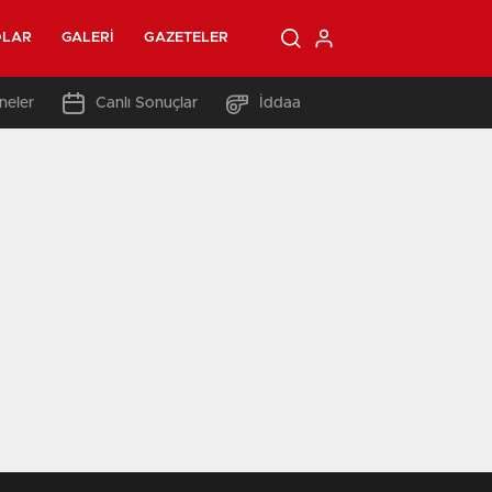
OLAR
GALERI
GAZETELER
neler
Canlı Sonuçlar
İddaa