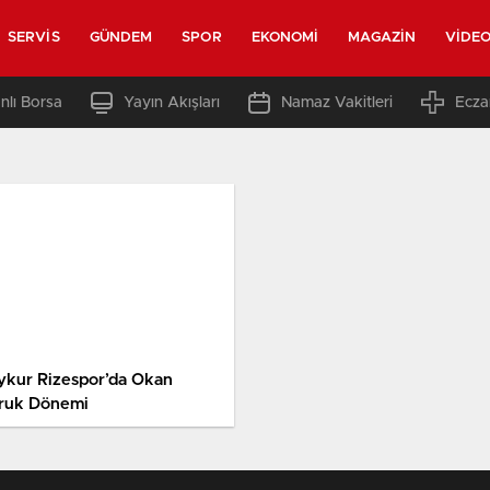
SERVIS
GÜNDEM
SPOR
EKONOMI
MAGAZIN
VIDE
nlı Borsa
Yayın Akışları
Namaz Vakitleri
Ecza
ykur Rizespor’da Okan
ruk Dönemi