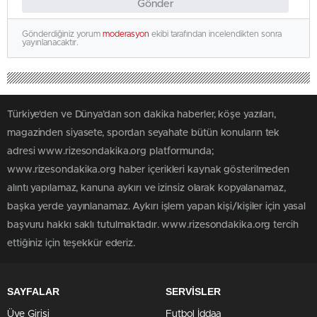
Gönder
Gönderdiğiniz yorum
moderasyon
ekibi tarafından incelendikten sonra
yayınlanacaktır.
Türkiye'den ve Dünya’dan son dakika haberler, köşe yazıları,
magazinden siyasete, spordan seyahate bütün konuların tek
adresi www.rizesondakika.org platformunda;
www.rizesondakika.org haber içerikleri kaynak gösterilmeden
alıntı yapılamaz, kanuna aykırı ve izinsiz olarak kopyalanamaz,
başka yerde yayınlanamaz. Aykırı işlem yapan kişi/kişiler için yasal
başvuru hakkı saklı tutulmaktadır. www.rizesondakika.org tercih
ettiğiniz için teşekkür ederiz.
SAYFALAR
SERVİSLER
Üye Girişi
Futbol İddaa