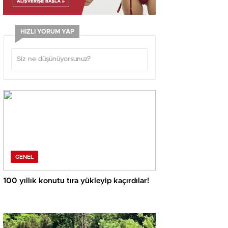
HIZLI YORUM YAP
GENEL
100 yıllık konutu tıra yükleyip kaçırdılar!