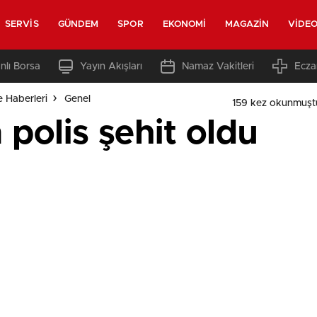
SERVIS
GÜNDEM
SPOR
EKONOMI
MAGAZIN
VIDE
nlı Borsa
Yayın Akışları
Namaz Vakitleri
Ecza
e Haberleri
Genel
159 kez okunmuşt
polis şehit oldu