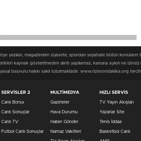
köşe yazıları, magazinden siyasete, spordan seyahate bütün konuların
ikleri kaynak gösterilmeden alıntı yapılamaz, kanuna aykırı ve izinsi
n yasal başvuru hakkı saklı tutulmaktadır. www.rizesondakika.org tercih e
SERVİSLER 2
MULTİMEDYA
HIZLI SERVİS
Canlı Borsa
Gazeteler
TV Yayın Akışları
Canlı Sonuçlar
Hava Durumu
Yazarlar Site
Canlı TV
Haber Gönder
Tenis İddaa
Futbol Canlı Sonuçlar
Namaz Vakitleri
Basketbol Canlı