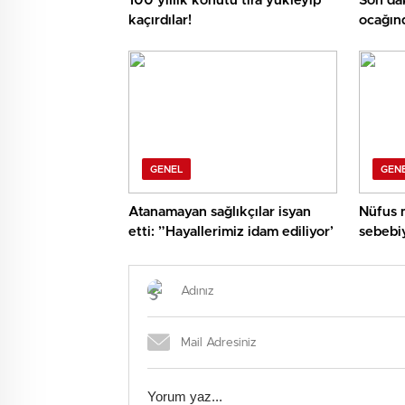
100 yıllık konutu tıra yükleyip
Son da
kaçırdılar!
ocağın
GENEL
GEN
Atanamayan sağlıkçılar isyan
Nüfus 
etti: ”Hayallerimiz idam ediliyor’
sebebiy