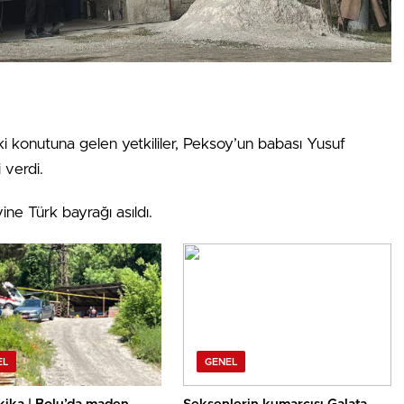
eki konutuna gelen yetkililer, Peksoy’un babası Yusuf
 verdi.
e Türk bayrağı asıldı.
EL
GENEL