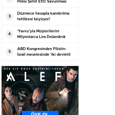
Polisi Şehit Etti! Savunması
Dikkat Çekti
Düzmece hesapla kandırılma
3
tehlikesi büyüyor!
‘Yavru’yla Müşterilerini
4
Milyonlarca Lira Dolandırdı
ABD Kongresinden Filistin-
5
İsrail meselesinde ‘iki devletli
çözüme’ destek