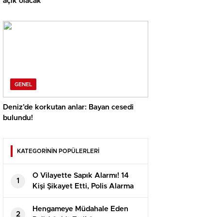
açık olacak
GENEL
Deniz’de korkutan anlar: Bayan cesedi
bulundu!
KATEGORİNİN POPÜLERLERİ
O Vilayette Sapık Alarmı! 14
1
Kişi Şikayet Etti, Polis Alarma
Geçti
Hengameye Müdahale Eden
2