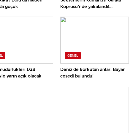
kika | Bolu’da maden
Seksenlerin kumarcısı Galata
da göçük
Köprüsü’nde yakalandı!
Turistten “money” diyerek euro
istedi
EL
GENEL
müdürlükleri LGS
Deniz’de korkutan anlar: Bayan
le yarın açık olacak
cesedi bulundu!