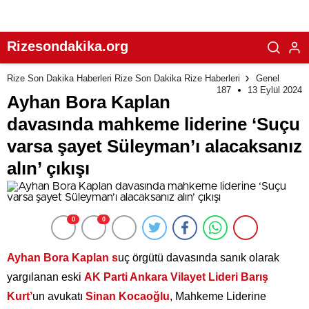
Rizesondakika.org
Rize Son Dakika Haberleri Rize Son Dakika Rize Haberleri
Genel
187
13 Eylül 2024
Ayhan Bora Kaplan
davasında mahkeme liderine ‘Suçu
varsa şayet Süleyman’ı alacaksanız
alın’ çıkışı
0
0
Ayhan Bora Kaplan s
uç örgütü davasında sanık olarak
yargılanan eski
AK Parti Ankara Vilayet Lideri Barış
Kurt’
un avukatı
Sinan Kocaoğlu
, Mahkeme Liderine