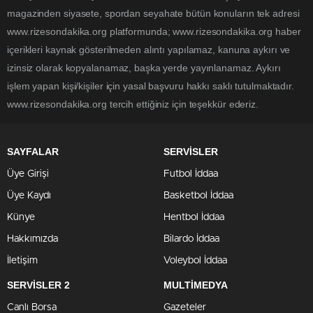
magazinden siyasete, spordan seyahate bütün konuların tek adresi
www.rizesondakika.org platformunda; www.rizesondakika.org haber
içerikleri kaynak gösterilmeden alıntı yapılamaz, kanuna aykırı ve
izinsiz olarak kopyalanamaz, başka yerde yayınlanamaz. Aykırı
işlem yapan kişi/kişiler için yasal başvuru hakkı saklı tutulmaktadır.
www.rizesondakika.org tercih ettiğiniz için teşekkür ederiz.
SAYFALAR
SERVİSLER
Üye Girişi
Futbol İddaa
Üye Kaydı
Basketbol İddaa
Künye
Hentbol İddaa
Hakkımızda
Bilardo İddaa
İletişim
Voleybol İddaa
SERVİSLER 2
MULTİMEDYA
Canlı Borsa
Gazeteler