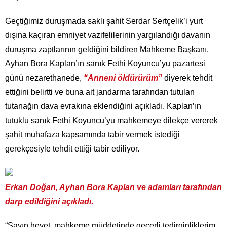
Geçtiğimiz duruşmada saklı şahit Serdar Sertçelik’i yurt
dışına kaçıran emniyet vazifelilerinin yargılandığı davanın
duruşma zaptlarının geldiğini bildiren Mahkeme Başkanı,
Ayhan Bora Kaplan’ın sanık Fethi Koyuncu’yu pazartesi
günü nezarethanede,
“Anneni öldürürüm”
diyerek tehdit
ettiğini belirtti ve buna ait jandarma tarafından tutulan
tutanağın dava evrakına eklendiğini açıkladı. Kaplan’ın
tutuklu sanık Fethi Koyuncu’yu mahkemeye dilekçe vererek
şahit muhafaza kapsamında tabir vermek istediği
gerekçesiyle tehdit ettiği tabir ediliyor.
Erkan Doğan, Ayhan Bora Kaplan ve adamları tarafından
darp edildiğini açıkladı.
“Sayın heyet, mahkeme müddetinde geçerli tedirginliklerim