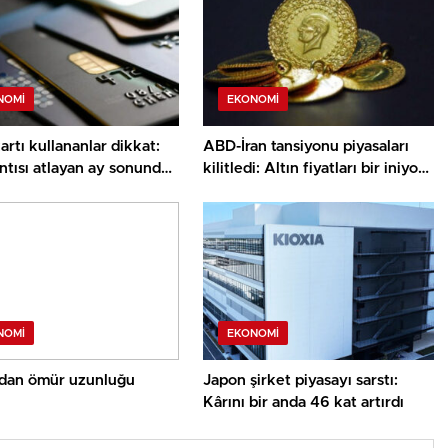
NOMI
EKONOMI
artı kullananlar dikkat:
ABD-İran tansiyonu piyasaları
ntısı atlayan ay sonunda
kilitledi: Altın fiyatları bir iniyor
azla ödeme yapıyor
bir çıkıyor
NOMI
EKONOMI
’dan ömür uzunluğu
Japon şirket piyasayı sarstı:
Kârını bir anda 46 kat artırdı