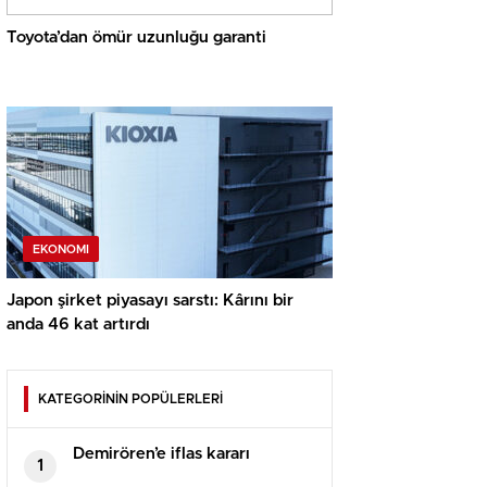
Toyota’dan ömür uzunluğu garanti
EKONOMI
Japon şirket piyasayı sarstı: Kârını bir
anda 46 kat artırdı
KATEGORİNİN POPÜLERLERİ
Demirören’e iflas kararı
1