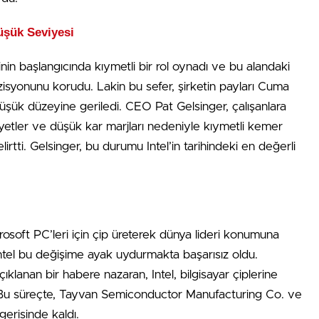
üşük Seviyesi
linin başlangıcında kıymetli bir rol oynadı ve bu alandaki
isyonunu korudu. Lakin bu sefer, şirketin payları Cuma
şük düzeyine geriledi. CEO Pat Gelsinger, çalışanlara
iyetler ve düşük kar marjları nedeniyle kıymetli kemer
irtti. Gelsinger, bu durumu Intel’in tarihindeki en değerli
rosoft PC’leri için çip üreterek dünya lideri konumuna
Intel bu değişime ayak uydurmakta başarısız oldu.
lanan bir habere nazaran, Intel, bilgisayar çiplerine
ırdı. Bu süreçte, Tayvan Semiconductor Manufacturing Co. ve
erisinde kaldı.