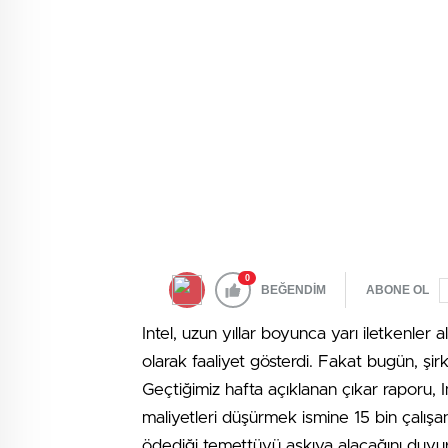
0
BEĞENDİM
ABONE OL
Intel, uzun yıllar boyunca yarı iletkenler 
olarak faaliyet gösterdi. Fakat bugün, şir
Geçtiğimiz hafta açıklanan çıkar raporu, I
maliyetleri düşürmek ismine 15 bin çalışan
ödediği temettüyü askıya alacağını duyu