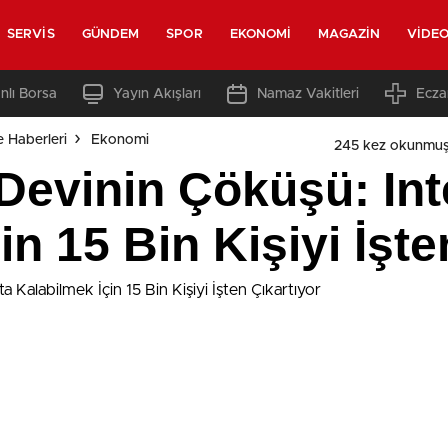
SERVIS
GÜNDEM
SPOR
EKONOMI
MAGAZIN
VIDE
nlı Borsa
Yayın Akışları
Namaz Vakitleri
Ecza
e Haberleri
Ekonomi
245 kez okunmuş
 Devinin Çöküşü: Int
in 15 Bin Kişiyi İşte