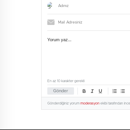
En az 10 karakter gerekli
Gönder
Gönderdiğiniz yorum
moderasyon
ekibi tarafından inc