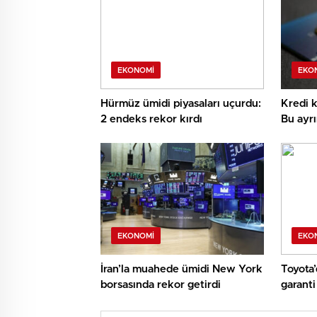
EKONOMI
EKO
Hürmüz ümidi piyasaları uçurdu:
Kredi k
2 endeks rekor kırdı
Bu ayrı
daha f
EKONOMI
EKO
İran’la muahede ümidi New York
Toyota
borsasında rekor getirdi
garanti