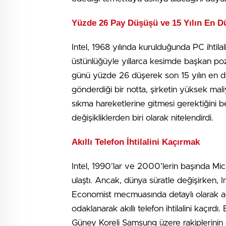
Yüzde 26 Pay Düşüşü ve 15 Yılın En D
Intel, 1968 yılında kurulduğunda PC ihtila
üstünlüğüyle yıllarca kesimde başkan poz
günü yüzde 26 düşerek son 15 yılın en dü
gönderdiği bir notta, şirketin yüksek mal
sıkma hareketlerine gitmesi gerektiğini bel
değişikliklerden biri olarak nitelendirdi.
Akıllı Telefon İhtilalini Kaçırmak
Intel, 1990’lar ve 2000’lerin başında Mic
ulaştı. Ancak, dünya süratle değişirken, 
Economist mecmuasında detaylı olarak açık
odaklanarak akıllı telefon ihtilalini kaç
Güney Koreli Samsung üzere rakiplerinin g