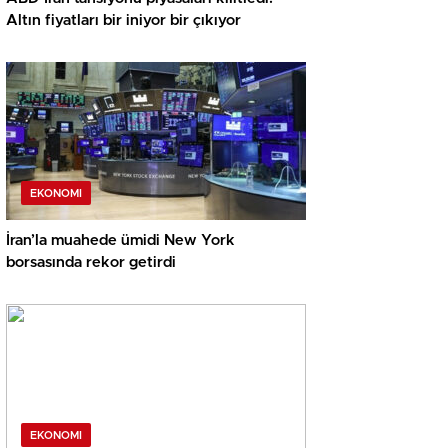
Altın fiyatları bir iniyor bir çıkıyor
EKONOMI
İran’la muahede ümidi New York
borsasında rekor getirdi
EKONOMI