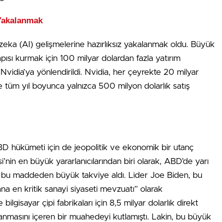
 Yakalanmak
 zeka (AI) gelişmelerine hazırlıksız yakalanmak oldu. Büyük
yapısı kurmak için 100 milyar dolardan fazla yatırım
 Nvidia’ya yönlendirildi. Nvidia, her çeyrekte 20 milyar
se tüm yıl boyunca yalnızca 500 milyon dolarlık satış
 ABD hükümeti için de jeopolitik ve ekonomik bir utanç
’nin en büyük yararlanıcılarından biri olarak, ABD’de yarı
an bu maddeden büyük takviye aldı. Lider Joe Biden, bu
a en kritik sanayi siyaseti mevzuatı” olarak
bilgisayar çipi fabrikaları için 8,5 milyar dolarlık direkt
lanmasını içeren bir muahedeyi kutlamıştı. Lakin, bu büyük