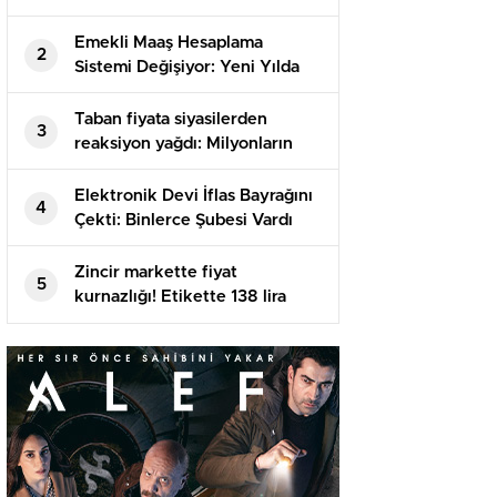
Emekli Maaş Hesaplama
2
Sistemi Değişiyor: Yeni Yılda
Tüm Emekli Aylıkları Bu
Biçimde Hesaplanacak
Taban fiyata siyasilerden
3
reaksiyon yağdı: Milyonların
alın terini yok sayıyorlar
Elektronik Devi İflas Bayrağını
4
Çekti: Binlerce Şubesi Vardı
Zincir markette fiyat
5
kurnazlığı! Etikette 138 lira
olan kestanenin fiyatı kasada
169 liraya çıktı