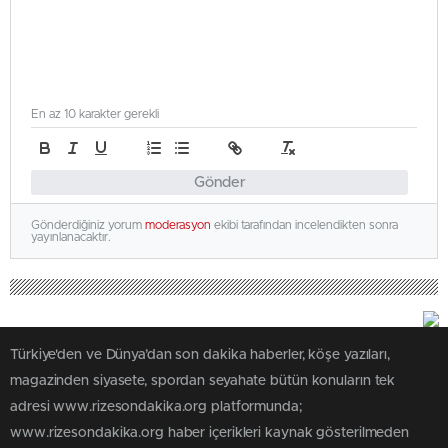
En az 10 karakter gerekli
Gönder
Gönderdiğiniz yorum
moderasyon
ekibi tarafından incelendikten sonra
yayınlanacaktır.
Türkiye'den ve Dünya’dan son dakika haberler, köşe yazıları,
magazinden siyasete, spordan seyahate bütün konuların tek
adresi www.rizesondakika.org platformunda;
www.rizesondakika.org haber içerikleri kaynak gösterilmeden