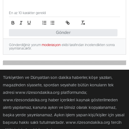
En az 10 karakter gerekli
Gönder
Gönderdiğiniz yorum
moderasyon
ekibi tarafından incelendikten sonra
yayınlanacaktır.
Türkiye'den ve Dünya’dan son dakika haberler, köşe yazıları,
magazinden siyasete, spordan seyahate bütün konuların tek
adresi www.rizesondakika.org platformunda;
www.rizesondakika.org haber içerikleri kaynak gösterilmeden
alıntı yapılamaz, kanuna aykırı ve izinsiz olarak kopyalanamaz,
başka yerde yayınlanamaz. Aykırı işlem yapan kişi/kişiler için yasal
başvuru hakkı saklı tutulmaktadır. www.rizesondakika.org tercih