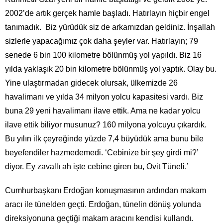
2002’de artık gerçek hamle başladı. Hatırlayın hiçbir engel
tanımadık. Biz yürüdük siz de arkamızdan geldiniz. İnşallah
sizlerle yapacağımız çok daha şeyler var. Hatırlayın; 79
senede 6 bin 100 kilometre bölünmüş yol yapıldı. Biz 16
yılda yaklaşık 20 bin kilometre bölünmüş yol yaptık. Olay bu.
Yine ulaştırmadan gidecek olursak, ülkemizde 26
havalimanı ve yılda 34 milyon yolcu kapasitesi vardı. Biz
buna 29 yeni havalimanı ilave ettik. Ama ne kadar yolcu
ilave ettik biliyor musunuz? 160 milyona yolcuyu çıkardık.
Bu yılın ilk çeyreğinde yüzde 7,4 büyüdük ama bunu bile
beyefendiler hazmedemedi. ‘Cebinize bir şey girdi mi?’
diyor. Ey zavallı ah işte cebine giren bu, Ovit Tüneli.’
Cumhurbaşkanı Erdoğan konuşmasının ardından makam
aracı ile tünelden geçti. Erdoğan, tünelin dönüş yolunda
direksiyonuna geçtiği makam aracını kendisi kullandı.