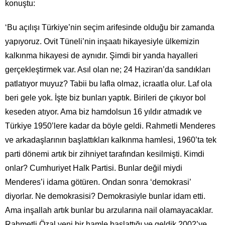
konuştu:
‘Bu açılışı Türkiye’nin seçim arifesinde olduğu bir zamanda
yapıyoruz. Ovit Tüneli’nin inşaatı hikayesiyle ülkemizin
kalkınma hikayesi de aynıdır. Şimdi bir yanda hayalleri
gerçekleştirmek var. Asıl olan ne; 24 Haziran’da sandıkları
patlatıyor muyuz? Tabii bu lafla olmaz, icraatla olur. Laf ola
beri gele yok. İşte biz bunları yaptık. Birileri de çıkıyor bol
keseden atıyor. Ama biz hamdolsun 16 yıldır atmadık ve
Türkiye 1950’lere kadar da böyle geldi. Rahmetli Menderes
ve arkadaşlarının başlattıkları kalkınma hamlesi, 1960’ta tek
parti dönemi artık bir zihniyet tarafından kesilmişti. Kimdi
onlar? Cumhuriyet Halk Partisi. Bunlar değil miydi
Menderes’i idama götüren. Ondan sonra ‘demokrasi’
diyorlar. Ne demokrasisi? Demokrasiyle bunlar idam etti.
Ama inşallah artık bunlar bu arzularına nail olamayacaklar.
Rahmetli Özal yeni bir hamle başlattığı ve geldik 2002’ye.