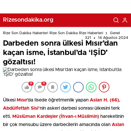
Rizesondakika.org
Rize Son Dakika Haberleri Rize Son Dakika Rize Haberleri
Genel
321
14 Ağustos 2024
Darbeden sonra ülkesi Mısır’dan
kaçan isme, İstanbul’da ‘IŞİD’
gözaltısı!
0
0
Ülkesi
Mısır
’da lisede öğretmenlik yapan
Aslan H. (66)
,
Abdülfettah Sisi’
nin askeri darbesi sonrası ülkesini terk
etti.
Müslüman Kardeşler (İhvan-ı Müslimin)
hareketinin
bir çok mensubu üzere darbecilerin amacında olan
Aslan