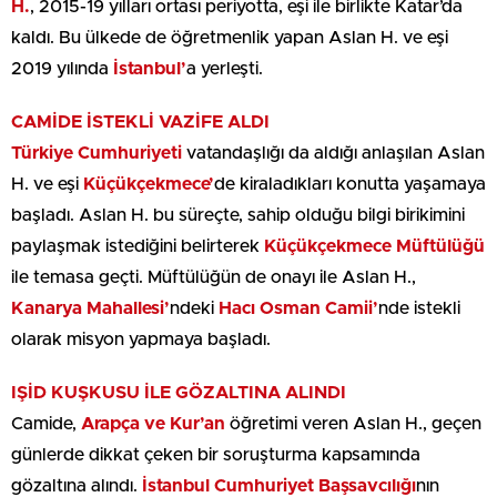
H.
, 2015-19 yılları ortası periyotta, eşi ile birlikte Katar’da
kaldı. Bu ülkede de öğretmenlik yapan Aslan H. ve eşi
2019 yılında
İstanbul’
a yerleşti.
CAMİDE İSTEKLİ VAZİFE ALDI
Türkiye Cumhuriyeti
vatandaşlığı da aldığı anlaşılan Aslan
H. ve eşi
Küçükçekmece’
de kiraladıkları konutta yaşamaya
başladı. Aslan H. bu süreçte, sahip olduğu bilgi birikimini
paylaşmak istediğini belirterek
Küçükçekmece Müftülüğü
ile temasa geçti. Müftülüğün de onayı ile Aslan H.,
Kanarya Mahallesi’
ndeki
Hacı Osman Camii’
nde istekli
olarak misyon yapmaya başladı.
IŞİD KUŞKUSU İLE GÖZALTINA ALINDI
Camide,
Arapça ve Kur’an
öğretimi veren Aslan H., geçen
günlerde dikkat çeken bir soruşturma kapsamında
gözaltına alındı.
İstanbul Cumhuriyet Başsavcılığı
nın