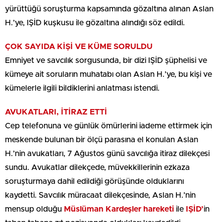
yürüttüğü soruşturma kapsamında gözaltına alınan Aslan
H.’ye, IŞİD kuşkusu ile gözaltına alındığı söz edildi.
ÇOK SAYIDA KİŞİ VE KÜME SORULDU
Emniyet ve savcılık sorgusunda, bir dizi IŞİD şüphelisi ve
kümeye ait soruların muhatabı olan Aslan H.’ye, bu kişi ve
kümelerle ilgili bildiklerini anlatması istendi.
AVUKATLARI, İTİRAZ ETTİ
Cep telefonuna ve günlük ömürlerini iademe ettirmek için
meskende bulunan bir ölçü parasına el konulan Aslan
H.’nin avukatları, 7 Ağustos günü savcılığa itiraz dilekçesi
sundu. Avukatlar dilekçede, müvekkillerinin ezkaza
soruşturmaya dahil edildiği görüşünde olduklarını
kaydetti. Savcılık müracaat dilekçesinde, Aslan H.’nin
mensup olduğu
Müslüman Kardeşler hareketi
ile
IŞİD’
in