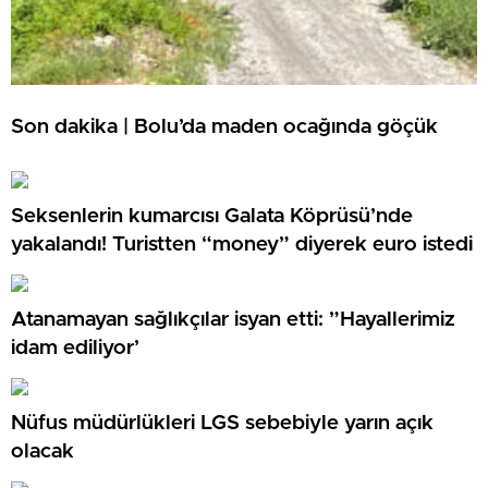
Son dakika | Bolu’da maden ocağında göçük
Seksenlerin kumarcısı Galata Köprüsü’nde
yakalandı! Turistten “money” diyerek euro istedi
Atanamayan sağlıkçılar isyan etti: ”Hayallerimiz
idam ediliyor’
Nüfus müdürlükleri LGS sebebiyle yarın açık
olacak