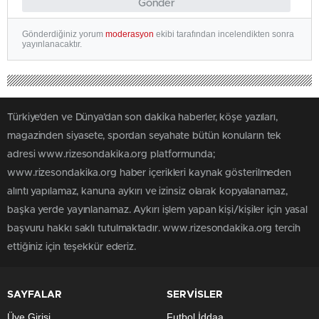
Gönder
Gönderdiğiniz yorum
moderasyon
ekibi tarafından incelendikten sonra
yayınlanacaktır.
Türkiye'den ve Dünya’dan son dakika haberler, köşe yazıları,
magazinden siyasete, spordan seyahate bütün konuların tek
adresi www.rizesondakika.org platformunda;
www.rizesondakika.org haber içerikleri kaynak gösterilmeden
alıntı yapılamaz, kanuna aykırı ve izinsiz olarak kopyalanamaz,
başka yerde yayınlanamaz. Aykırı işlem yapan kişi/kişiler için yasal
başvuru hakkı saklı tutulmaktadır. www.rizesondakika.org tercih
ettiğiniz için teşekkür ederiz.
SAYFALAR
SERVİSLER
Üye Girişi
Futbol İddaa