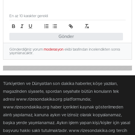
En az 10 karakter gerekli
Gönder
Gönderdiğiniz yorum
moderasyon
ekibi tarafından incelendikten sonra
yayınlanacaktır.
Türkiye'den ve Dünya’dan son dakika haberler, köşe yazıları,
magazinden siyasete, spordan seyahate bütün konuların tek
adresi www.rizesondakika.org platformunda;
www.rizesondakika.org haber içerikleri kaynak gösterilmeden
alıntı yapılamaz, kanuna aykırı ve izinsiz olarak kopyalanamaz,
başka yerde yayınlanamaz. Aykırı işlem yapan kişi/kişiler için yasal
başvuru hakkı saklı tutulmaktadır. www.rizesondakika.org tercih