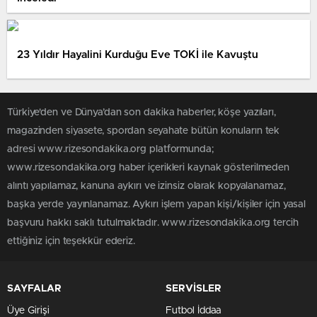
23 Yıldır Hayalini Kurduğu Eve TOKİ ile Kavuştu
Türkiye'den ve Dünya’dan son dakika haberler, köşe yazıları,
magazinden siyasete, spordan seyahate bütün konuların tek
adresi www.rizesondakika.org platformunda;
www.rizesondakika.org haber içerikleri kaynak gösterilmeden
alıntı yapılamaz, kanuna aykırı ve izinsiz olarak kopyalanamaz,
başka yerde yayınlanamaz. Aykırı işlem yapan kişi/kişiler için yasal
başvuru hakkı saklı tutulmaktadır. www.rizesondakika.org tercih
ettiğiniz için teşekkür ederiz.
SAYFALAR
SERVİSLER
Üye Girişi
Futbol İddaa