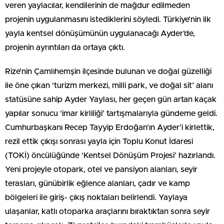
veren yaylacılar, kendilerinin de mağdur edilmeden
projenin uygulanmasını istediklerini söyledi. Türkiye’nin ilk
yayla kentsel dönüşümünün uygulanacağı Ayder’de,
projenin ayrıntıları da ortaya çıktı.
Rize’nin Çamlıhemşin ilçesinde bulunan ve doğal güzelliği
ile öne çıkan ‘turizm merkezi, milli park, ve doğal sit’ alanı
statüsüne sahip Ayder Yaylası, her geçen gün artan kaçak
yapılar sonucu ‘imar kirliliği’ tartışmalarıyla gündeme geldi.
Cumhurbaşkanı Recep Tayyip Erdoğan’ın Ayder’i kirlettik,
rezil ettik çıkışı sonrası yayla için Toplu Konut İdaresi
(TOKİ) öncülüğünde ‘Kentsel Dönüşüm Projesi’ hazırlandı.
Yeni projeyle otopark, otel ve pansiyon alanları, seyir
terasları, günübirlik eğlence alanları, çadır ve kamp
bölgeleri ile giriş- çıkış noktaları belirlendi. Yaylaya
ulaşanlar, katlı otoparka araçlarını bıraktıktan sonra seyir