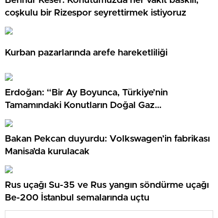
Benhur Keser: Konutumuzda her vakit baskılı,
coşkulu bir Rizespor seyrettirmek istiyoruz
Kurban pazarlarında arefe hareketliliği
Erdoğan: “Bir Ay Boyunca, Türkiye’nin
Tamamındaki Konutların Doğal Gaz
Tüketiminden Fiyat Almayacağız”
Bakan Pekcan duyurdu: Volkswagen’in fabrikası
Manisa’da kurulacak
Rus uçağı Su-35 ve Rus yangın söndürme uçağı
Be-200 İstanbul semalarında uçtu