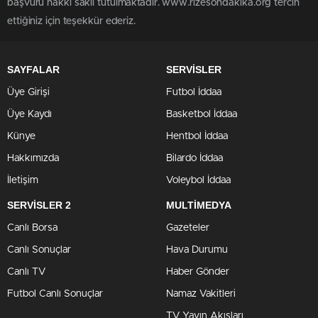
başvuru hakkı saklı tutulmaktadır. www.rizesondakika.org tercih
ettiğiniz için teşekkür ederiz.
SAYFALAR
SERVİSLER
Üye Girişi
Futbol İddaa
Üye Kaydı
Basketbol İddaa
Künye
Hentbol İddaa
Hakkımızda
Bilardo İddaa
İletişim
Voleybol İddaa
SERVİSLER 2
MULTİMEDYA
Canlı Borsa
Gazeteler
Canlı Sonuçlar
Hava Durumu
Canlı TV
Haber Gönder
Futbol Canlı Sonuçlar
Namaz Vakitleri
TV Yayın Akışları