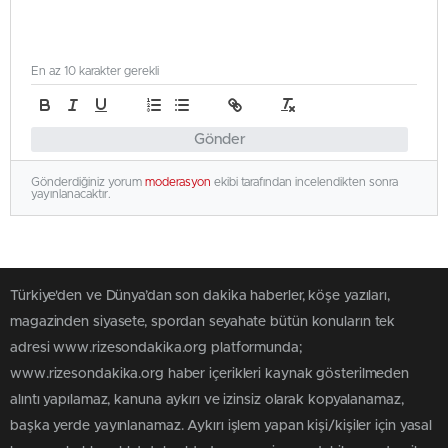
En az 10 karakter gerekli
Gönder
Gönderdiğiniz yorum
moderasyon
ekibi tarafından incelendikten sonra
yayınlanacaktır.
Türkiye'den ve Dünya’dan son dakika haberler, köşe yazıları,
magazinden siyasete, spordan seyahate bütün konuların tek
adresi www.rizesondakika.org platformunda;
www.rizesondakika.org haber içerikleri kaynak gösterilmeden
alıntı yapılamaz, kanuna aykırı ve izinsiz olarak kopyalanamaz,
başka yerde yayınlanamaz. Aykırı işlem yapan kişi/kişiler için yasal