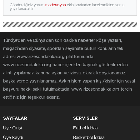
Gönderdiğiniz yorum
moderasyon
ekibi tarafından incelendikten sonra
yayınlanacaktır.
Türkiye'den ve Dünya’dan son dakika haberler, köşe yazıları,
magazinden siyasete, spordan seyahate bütün konuların tek
adresi www.rizesondakika.org platformunda;
www.rizesondakika.org haber içerikleri kaynak gösterilmeden
alıntı yapılamaz, kanuna aykırı ve izinsiz olarak kopyalanamaz,
başka yerde yayınlanamaz. Aykırı işlem yapan kişi/kişiler için yasal
başvuru hakkı saklı tutulmaktadır. www.rizesondakika.org tercih
ettiğiniz için teşekkür ederiz.
SAYFALAR
SERVİSLER
Üye Girişi
Futbol İddaa
Üye Kaydı
Basketbol İddaa