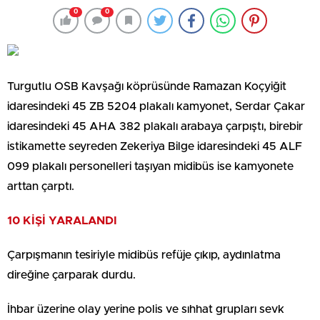
0
0
Turgutlu OSB Kavşağı köprüsünde Ramazan Koçyiğit
idaresindeki 45 ZB 5204 plakalı kamyonet, Serdar Çakar
idaresindeki 45 AHA 382 plakalı arabaya çarpıştı, birebir
istikamette seyreden Zekeriya Bilge idaresindeki 45 ALF
099 plakalı personelleri taşıyan midibüs ise kamyonete
arttan çarptı.
10 KİŞİ YARALANDI
Çarpışmanın tesiriyle midibüs refüje çıkıp, aydınlatma
direğine çarparak durdu.
İhbar üzerine olay yerine polis ve sıhhat grupları sevk