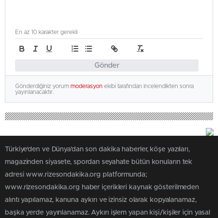
En az 10 karakter gerekli
Gönder
Gönderdiğiniz yorum
moderasyon
ekibi tarafından incelendikten sonra
yayınlanacaktır.
Türkiye'den ve Dünya’dan son dakika haberler, köşe yazıları,
magazinden siyasete, spordan seyahate bütün konuların tek
adresi www.rizesondakika.org platformunda;
www.rizesondakika.org haber içerikleri kaynak gösterilmeden
alıntı yapılamaz, kanuna aykırı ve izinsiz olarak kopyalanamaz,
başka yerde yayınlanamaz. Aykırı işlem yapan kişi/kişiler için yasal