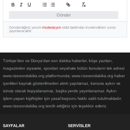
Gönder
Gönderdiğiniz yorum
moderasyon
ekibi tarafından incelendikten sonra
yayınlanacaktır.
Türkiye'den ve Dünya’dan son dakika haberler, köşe yazıları,
magazinden siyasete, spordan seyahate bütün konuların tek adresi
www.rizesondakika.org platformunda; www.rizesondakika.org haber
içerikleri kaynak gösterilmeden alıntı yapılamaz, kanuna aykırı ve
izinsiz olarak kopyalanamaz, başka yerde yayınlanamaz. Aykırı
işlem yapan kişi/kişiler için yasal başvuru hakkı saklı tutulmaktadır.
www.rizesondakika.org tercih ettiğiniz için teşekkür ederiz.
SAYFALAR
SERVİSLER