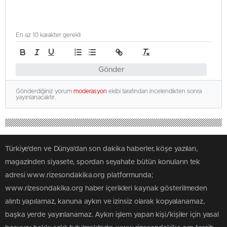
En az 10 karakter gerekli
Gönder
Gönderdiğiniz yorum
moderasyon
ekibi tarafından incelendikten sonra
yayınlanacaktır.
Türkiye'den ve Dünya’dan son dakika haberler, köşe yazıları,
magazinden siyasete, spordan seyahate bütün konuların tek
adresi www.rizesondakika.org platformunda;
www.rizesondakika.org haber içerikleri kaynak gösterilmeden
alıntı yapılamaz, kanuna aykırı ve izinsiz olarak kopyalanamaz,
başka yerde yayınlanamaz. Aykırı işlem yapan kişi/kişiler için yasal