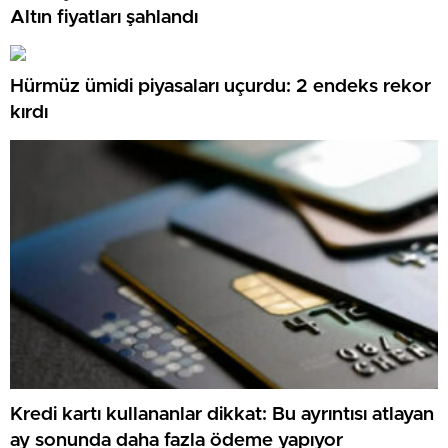
Altın fiyatları şahlandı
Hürmüz ümidi piyasaları uçurdu: 2 endeks rekor
kırdı
Kredi kartı kullananlar dikkat: Bu ayrıntısı atlayan
ay sonunda daha fazla ödeme yapıyor