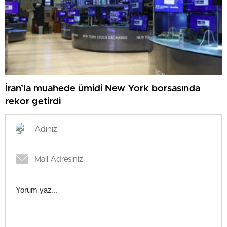
İran’la muahede ümidi New York borsasında
rekor getirdi