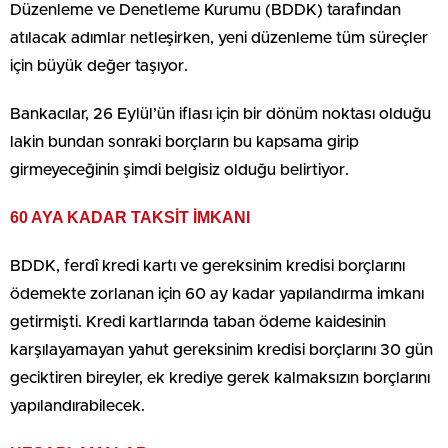
Düzenleme ve Denetleme Kurumu (BDDK) tarafından
atılacak adımlar netleşirken, yeni düzenleme tüm süreçler
için büyük değer taşıyor.
Bankacılar, 26 Eylül’ün iflası için bir dönüm noktası olduğu
lakin bundan sonraki borçların bu kapsama girip
girmeyeceğinin şimdi belgisiz olduğu belirtiyor.
60 AYA KADAR TAKSİT İMKANI
BDDK, ferdî kredi kartı ve gereksinim kredisi borçlarını
ödemekte zorlanan için 60 ay kadar yapılandırma imkanı
getirmişti. Kredi kartlarında taban ödeme kaidesinin
karşılayamayan yahut gereksinim kredisi borçlarını 30 gün
geciktiren bireyler, ek krediye gerek kalmaksızın borçlarını
yapılandırabilecek.