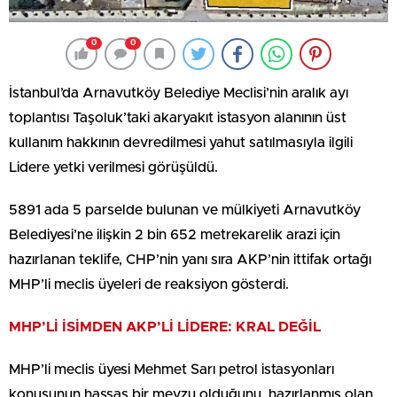
0
0
İstanbul’da Arnavutköy Belediye Meclisi’nin aralık ayı
toplantısı Taşoluk’taki akaryakıt istasyon alanının üst
kullanım hakkının devredilmesi yahut satılmasıyla ilgili
Lidere yetki verilmesi görüşüldü.
5891 ada 5 parselde bulunan ve mülkiyeti Arnavutköy
Belediyesi’ne ilişkin 2 bin 652 metrekarelik arazi için
hazırlanan teklife, CHP’nin yanı sıra AKP’nin ittifak ortağı
MHP’li meclis üyeleri de reaksiyon gösterdi.
MHP’Lİ İSİMDEN AKP’Lİ LİDERE: KRAL DEĞİL
MHP’li meclis üyesi Mehmet Sarı petrol istasyonları
konusunun hassas bir mevzu olduğunu, hazırlanmış olan