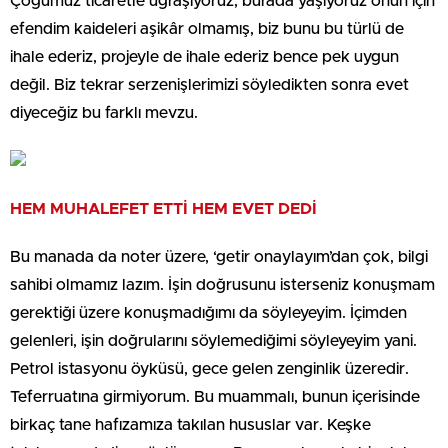
Çoğumuz ticaretle uğraşıyoruz, burada yaşıyoruz onun için
efendim kaideleri aşikâr olmamış, biz bunu bu türlü de
ihale ederiz, projeyle de ihale ederiz bence pek uygun
değil. Biz tekrar serzenişlerimizi söyledikten sonra evet
diyeceğiz bu farklı mevzu.
HEM MUHALEFET ETTİ HEM EVET DEDİ
Bu manada da noter üzere, ‘getir onaylayım’dan çok, bilgi
sahibi olmamız lazım. İşin doğrusunu isterseniz konuşmam
gerektiği üzere konuşmadığımı da söyleyeyim. İçimden
gelenleri, işin doğrularını söylemediğimi söyleyeyim yani.
Petrol istasyonu öyküsü, gece gelen zenginlik üzeredir.
Teferruatına girmiyorum. Bu muammalı, bunun içerisinde
birkaç tane hafızamıza takılan hususlar var. Keşke