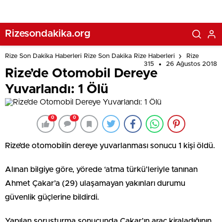
Rizesondakika.org
Rize Son Dakika Haberleri Rize Son Dakika Rize Haberleri
Rize
315
26 Ağustos 2018
Rize’de Otomobil Dereye
Yuvarlandı: 1 Ölü
0
0
Rize’de otomobilin dereye yuvarlanması sonucu 1 kişi öldü.
Alınan bilgiye göre, yörede ‘atma türkü’leriyle tanınan
Ahmet Çakar’a (29) ulaşamayan yakınları durumu
güvenlik güçlerine bildirdi.
Yapılan soruşturma sonucunda Çakar’ın araç kiraladığının