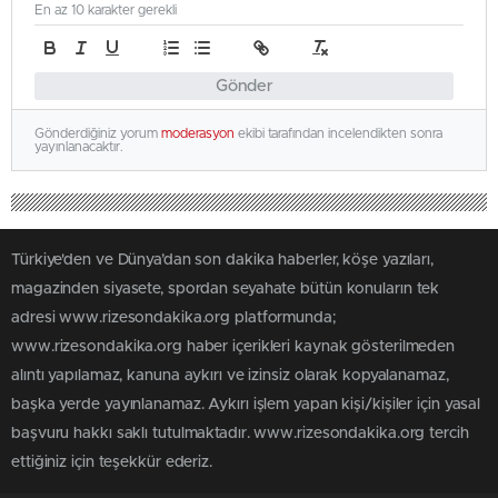
En az 10 karakter gerekli
Gönder
Gönderdiğiniz yorum
moderasyon
ekibi tarafından incelendikten sonra
yayınlanacaktır.
Türkiye'den ve Dünya’dan son dakika haberler, köşe yazıları,
magazinden siyasete, spordan seyahate bütün konuların tek
adresi www.rizesondakika.org platformunda;
www.rizesondakika.org haber içerikleri kaynak gösterilmeden
alıntı yapılamaz, kanuna aykırı ve izinsiz olarak kopyalanamaz,
başka yerde yayınlanamaz. Aykırı işlem yapan kişi/kişiler için yasal
başvuru hakkı saklı tutulmaktadır. www.rizesondakika.org tercih
ettiğiniz için teşekkür ederiz.