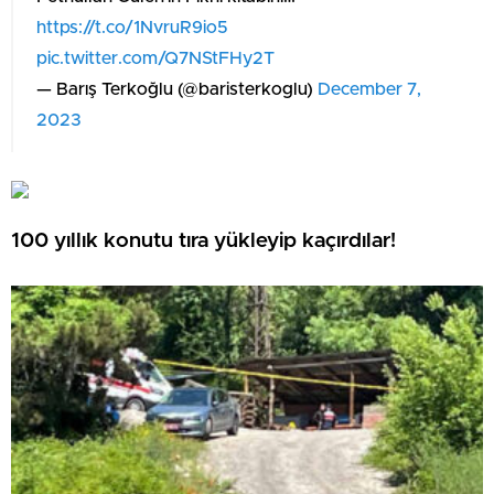
https://t.co/1NvruR9io5
pic.twitter.com/Q7NStFHy2T
— Barış Terkoğlu (@baristerkoglu)
December 7,
2023
100 yıllık konutu tıra yükleyip kaçırdılar!