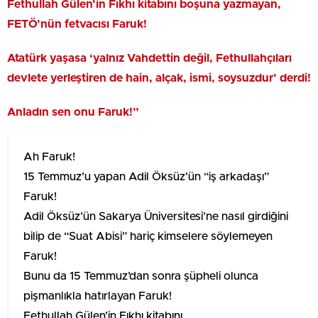
Fethullah Gülen’in Fıkhı kitabını boşuna yazmayan,
FETÖ’nün fetvacısı Faruk!
Atatürk yaşasa ‘yalnız Vahdettin değil, Fethullahçıları
devlete yerleştiren de hain, alçak, ismi, soysuzdur’ derdi!
Anladın sen onu Faruk!”
Ah Faruk!
15 Temmuz’u yapan Adil Öksüz’ün “iş arkadaşı”
Faruk!
Adil Öksüz’ün Sakarya Üniversitesi’ne nasıl girdiğini
bilip de “Suat Abisi” hariç kimselere söylemeyen
Faruk!
Bunu da 15 Temmuz’dan sonra şüpheli olunca
pişmanlıkla hatırlayan Faruk!
Fethullah Gülen’in Fıkhı kitabını…