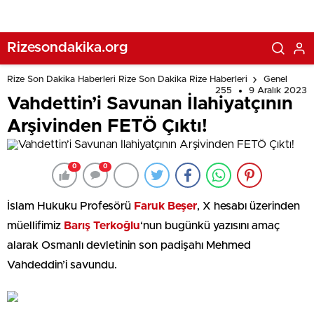
Rizesondakika.org
Rize Son Dakika Haberleri Rize Son Dakika Rize Haberleri
Genel
255
9 Aralık 2023
Vahdettin’i Savunan İlahiyatçının
Arşivinden FETÖ Çıktı!
0
0
İslam Hukuku Profesörü
Faruk Beşer
, X hesabı üzerinden
müellifimiz
Barış Terkoğlu
‘nun bugünkü yazısını amaç
alarak Osmanlı devletinin son padişahı Mehmed
Vahdeddin’i savundu.