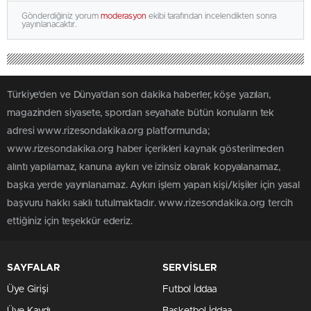
Gönderdiğiniz yorum
moderasyon
ekibi tarafından incelendikten sonra
yayınlanacaktır.
Türkiye'den ve Dünya’dan son dakika haberler, köşe yazıları,
magazinden siyasete, spordan seyahate bütün konuların tek
adresi www.rizesondakika.org platformunda;
www.rizesondakika.org haber içerikleri kaynak gösterilmeden
alıntı yapılamaz, kanuna aykırı ve izinsiz olarak kopyalanamaz,
başka yerde yayınlanamaz. Aykırı işlem yapan kişi/kişiler için yasal
başvuru hakkı saklı tutulmaktadır. www.rizesondakika.org tercih
ettiğiniz için teşekkür ederiz.
SAYFALAR
SERVİSLER
Üye Girişi
Futbol İddaa