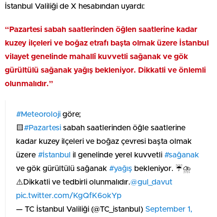
İstanbul Valiliği de X hesabından uyardı:
“Pazartesi sabah saatlerinden öğlen saatlerine kadar
kuzey ilçeleri ve boğaz etrafı başta olmak üzere İstanbul
vilayet genelinde mahallî kuvvetli sağanak ve gök
gürültülü sağanak yağış bekleniyor. Dikkatli ve önlemli
olunmalıdır.”
#Meteoroloji
göre;
🟨
#Pazartesi
sabah saatlerinden öğle saatlerine
kadar kuzey ilçeleri ve boğaz çevresi başta olmak
üzere
#İstanbul
il genelinde yerel kuvvetli
#sağanak
ve gök gürültülü sağanak
#yağış
bekleniyor. ☔️⛈️
⚠️Dikkatli ve tedbirli olunmalıdır.
@gul_davut
pic.twitter.com/KgQfK6okYp
— TC İstanbul Valiliği (@TC_istanbul)
September 1,