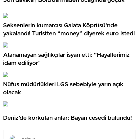
Son dakika | Bolu’da maden ocağında göçük
Seksenlerin kumarcısı Galata Köprüsü’nde
yakalandı! Turistten “money” diyerek euro istedi
Atanamayan sağlıkçılar isyan etti: ”Hayallerimiz
idam ediliyor’
Nüfus müdürlükleri LGS sebebiyle yarın açık
olacak
Deniz’de korkutan anlar: Bayan cesedi bulundu!