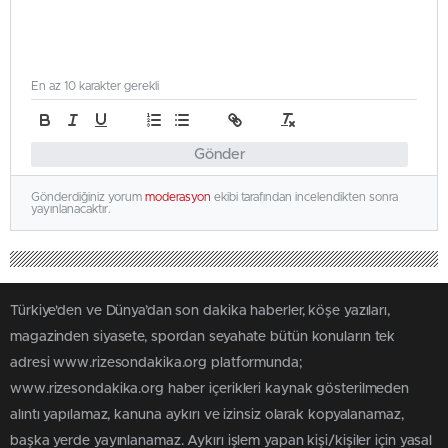
En az 10 karakter gerekli
Gönder
Gönderdiğiniz yorum
moderasyon
ekibi tarafından incelendikten sonra
yayınlanacaktır.
Türkiye'den ve Dünya’dan son dakika haberler, köşe yazıları,
magazinden siyasete, spordan seyahate bütün konuların tek
adresi www.rizesondakika.org platformunda;
www.rizesondakika.org haber içerikleri kaynak gösterilmeden
alıntı yapılamaz, kanuna aykırı ve izinsiz olarak kopyalanamaz,
başka yerde yayınlanamaz. Aykırı işlem yapan kişi/kişiler için yasal