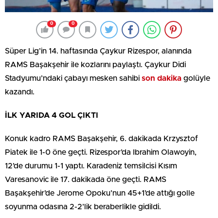
0
0
Süper Lig’in 14. haftasında Çaykur Rizespor, alanında
RAMS Başakşehir ile kozlarını paylaştı. Çaykur Didi
Stadyumu’ndaki çabayı mesken sahibi
son dakika
golüyle
kazandı.
İLK YARIDA 4 GOL ÇIKTI
Konuk kadro RAMS Başakşehir, 6. dakikada Krzysztof
Piatek ile 1-0 öne geçti. Rizespor’da Ibrahim Olawoyin,
12’de durumu 1-1 yaptı. Karadeniz temsilcisi Kısım
Varesanovic ile 17. dakikada öne geçti. RAMS
Başakşehir’de Jerome Opoku’nun 45+1’de attığı golle
soyunma odasına 2-2’lik beraberlikle gidildi.