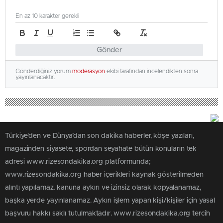
En az 10 karakter gerekli
Gönder
Gönderdiğiniz yorum
moderasyon
ekibi tarafından incelendikten sonra
yayınlanacaktır.
Türkiye'den ve Dünya’dan son dakika haberler, köşe yazıları,
magazinden siyasete, spordan seyahate bütün konuların tek
adresi www.rizesondakika.org platformunda;
www.rizesondakika.org haber içerikleri kaynak gösterilmeden
alıntı yapılamaz, kanuna aykırı ve izinsiz olarak kopyalanamaz,
başka yerde yayınlanamaz. Aykırı işlem yapan kişi/kişiler için yasal
başvuru hakkı saklı tutulmaktadır. www.rizesondakika.org tercih