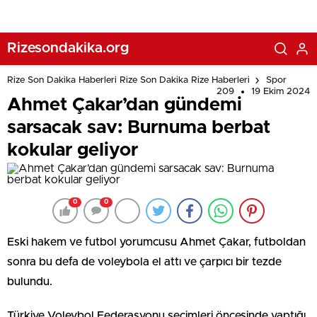
Rizesondakika.org
Rize Son Dakika Haberleri Rize Son Dakika Rize Haberleri
Spor
209
19 Ekim 2024
Ahmet Çakar’dan gündemi
sarsacak sav: Burnuma berbat
kokular geliyor
0
0
Eski hakem ve futbol yorumcusu Ahmet Çakar, futboldan
sonra bu defa de voleybola el attı ve çarpıcı bir tezde
bulundu.
Türkiye Voleybol Federasyonu seçimleri öncesinde yaptığı