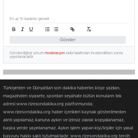
En az 10 karakter gerekli
Gönder
Gönderdiğiniz yorum
moderasyon
ekibi tarafından incelendikten sonra
yayınlanacaktır.
Türkiye'den ve Dünya’dan son dakika haberler, köşe yazıları,
magazinden siyasete, spordan seyahate bütün konuların tek
adresi www.rizesondakika.org platformunda;
www.rizesondakika.org haber içerikleri kaynak gösterilmeden
alıntı yapılamaz, kanuna aykırı ve izinsiz olarak kopyalanamaz,
başka yerde yayınlanamaz. Aykırı işlem yapan kişi/kişiler için yasal
başvuru hakkı saklı tutulmaktadır. www.rizesondakika.org tercih