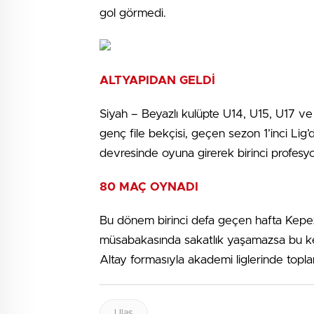
gol görmedi.
ALTYAPIDAN GELDİ
Siyah – Beyazlı kulüpte U14, U15, U17 ve
genç file bekçisi, geçen sezon 1’inci Li
devresinde oyuna girerek birinci profesyo
80 MAÇ OYNADI
Bu dönem birinci defa geçen hafta Kepezs
müsabakasında sakatlık yaşamazsa bu ker
Altay formasıyla akademi liglerinde top
Ulaş