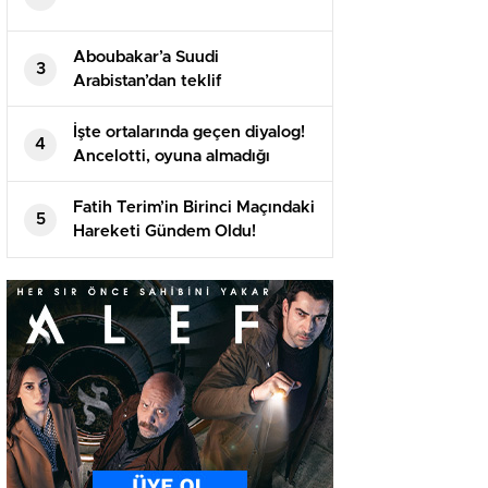
Aboubakar’a Suudi
3
Arabistan’dan teklif
İşte ortalarında geçen diyalog!
4
Ancelotti, oyuna almadığı
Arda’yı maç sonu soyunma
odasına çekti
Fatih Terim’in Birinci Maçındaki
5
Hareketi Gündem Oldu!