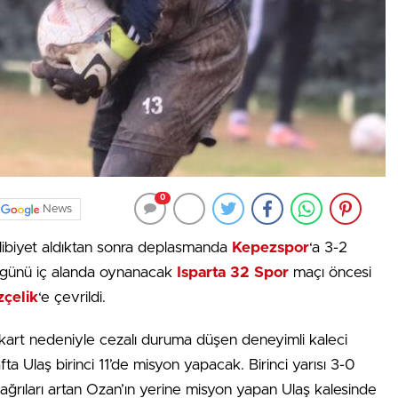
0
News
ibiyet aldıktan sonra deplasmanda
Kepezspor
‘a 3-2
 günü iç alanda oynanacak
Isparta 32 Spor
maçı öncesi
zçelik
‘e çevrildi.
art nedeniyle cezalı duruma düşen deneyimli kaleci
ta Ulaş birinci 11’de misyon yapacak. Birinci yarısı 3-0
ağrıları artan Ozan’ın yerine misyon yapan Ulaş kalesinde