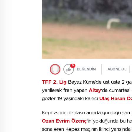
0
BEĞENDİM
ABONE OL
TFF 2. Lig
Beyaz Küme’de üst üste 2 gal
yenilerek fren yapan
Altay
‘da cumartesi
gözler 19 yaşındaki kaleci
Ulaş Hasan Ö
Kepezspor deplasmanında gördüğü sarı k
Ozan Evrim Özenç
‘in yokluğunda bu haf
sona eren Kepez maçının ikinci yarısında 