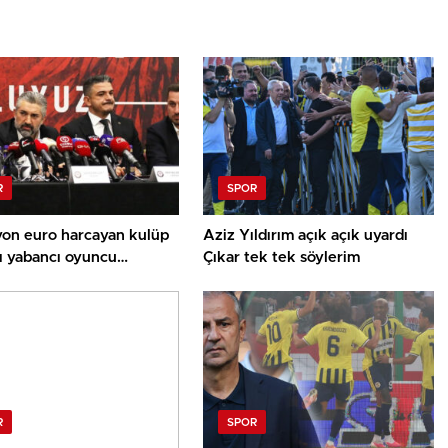
R
SPOR
yon euro harcayan kulüp
Aziz Yıldırım açık açık uyardı
ı yabancı oyuncu
Çıkar tek tek söylerim
ri için kente havaalanı
k!
R
SPOR