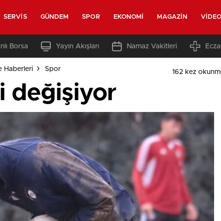
SERVIS
GÜNDEM
SPOR
EKONOMI
MAGAZIN
VIDE
nlı Borsa
Yayın Akışları
Namaz Vakitleri
Ecza
e Haberleri
Spor
162 kez okunm
i değişiyor