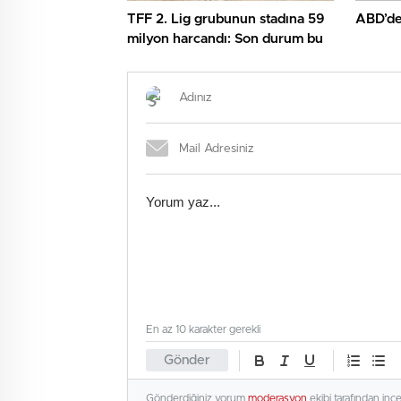
TFF 2. Lig grubunun stadına 59
ABD’den
milyon harcandı: Son durum bu
En az 10 karakter gerekli
Gönder
Gönderdiğiniz yorum
moderasyon
ekibi tarafından inc