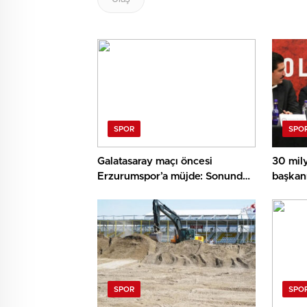
SPOR
SPO
Galatasaray maçı öncesi
30 mil
Erzurumspor’a müjde: Sonunda
başkan
beklenen haber geldi
transfe
yapaca
SPOR
SPO