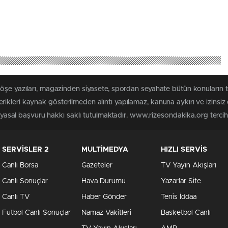
köşe yazıları, magazinden siyasete, spordan seyahate bütün konuların
ikleri kaynak gösterilmeden alıntı yapılamaz, kanuna aykırı ve izinsi
n yasal başvuru hakkı saklı tutulmaktadır. www.rizesondakika.org tercih e
SERVİSLER 2
MULTİMEDYA
HIZLI SERVİS
Canlı Borsa
Gazeteler
TV Yayın Akışları
Canlı Sonuçlar
Hava Durumu
Yazarlar Site
Canlı TV
Haber Gönder
Tenis İddaa
Futbol Canlı Sonuçlar
Namaz Vakitleri
Basketbol Canlı