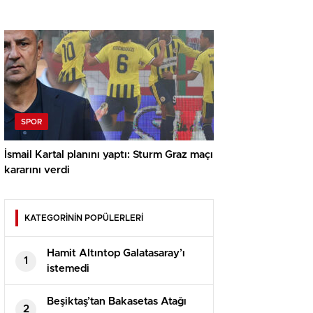
SPOR
İsmail Kartal planını yaptı: Sturm Graz maçı
kararını verdi
KATEGORİNİN POPÜLERLERİ
Hamit Altıntop Galatasaray’ı
1
istemedi
Beşiktaş’tan Bakasetas Atağı
2