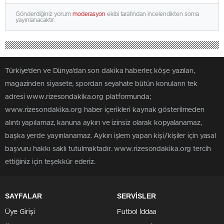
Gönderdiğiniz yorum
moderasyon
ekibi tarafından incelendikten sonra
yayınlanacaktır.
Türkiye'den ve Dünya’dan son dakika haberler, köşe yazıları,
magazinden siyasete, spordan seyahate bütün konuların tek
adresi www.rizesondakika.org platformunda;
www.rizesondakika.org haber içerikleri kaynak gösterilmeden
alıntı yapılamaz, kanuna aykırı ve izinsiz olarak kopyalanamaz,
başka yerde yayınlanamaz. Aykırı işlem yapan kişi/kişiler için yasal
başvuru hakkı saklı tutulmaktadır. www.rizesondakika.org tercih
ettiğiniz için teşekkür ederiz.
SAYFALAR
SERVİSLER
Üye Girişi
Futbol İddaa