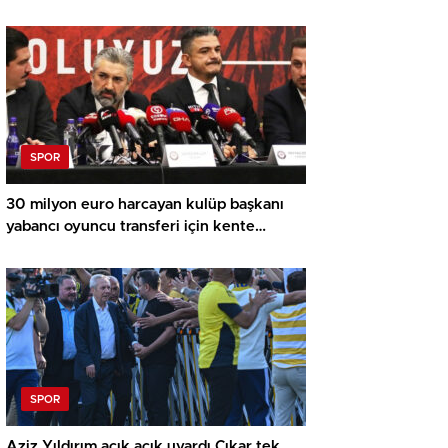
SPOR
30 milyon euro harcayan kulüp başkanı
yabancı oyuncu transferi için kente
havaalanı yapacak!
SPOR
Aziz Yıldırım açık açık uyardı Çıkar tek