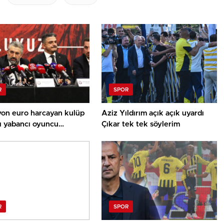
R
SPOR
yon euro harcayan kulüp
Aziz Yıldırım açık açık uyardı
ı yabancı oyuncu
Çıkar tek tek söylerim
ri için kente havaalanı
k!
R
SPOR