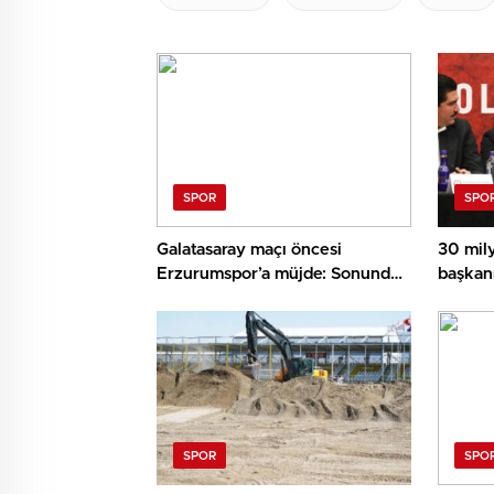
SPOR
SPO
Galatasaray maçı öncesi
30 mil
Erzurumspor’a müjde: Sonunda
başkan
beklenen haber geldi
transfe
yapaca
SPOR
SPO