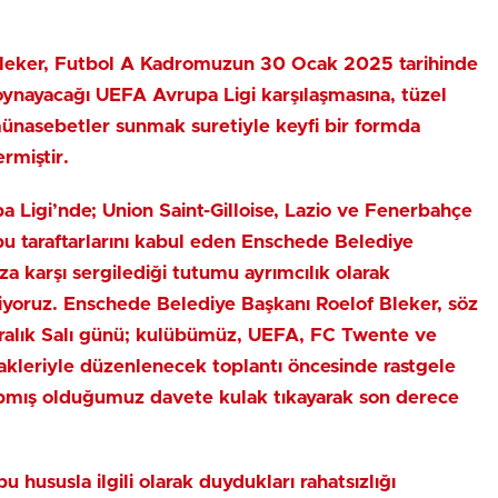
Bleker, Futbol A Kadromuzun 30 Ocak 2025 tarihinde
ynayacağı UEFA Avrupa Ligi karşılaşmasına, tüzel
nasebetler sunmak suretiyle keyfi bir formda
rmiştir.
igi’nde; Union Saint-Gilloise, Lazio ve Fenerbahçe
u taraftarlarını kabul eden Enschede Belediye
za karşı sergilediği tutumu ayrımcılık olarak
iyoruz. Enschede Belediye Başkanı Roelof Bleker, söz
7 Aralık Salı günü; kulübümüz, UEFA, FC Twente ve
irakleriyle düzenlenecek toplantı öncesinde rastgele
apmış olduğumuz davete kulak tıkayarak son derece
 hususla ilgili olarak duydukları rahatsızlığı