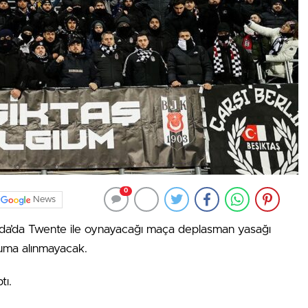
0
News
nda’da Twente ile oynayacağı maça deplasman yasağı
dyuma alınmayacak.
tı.