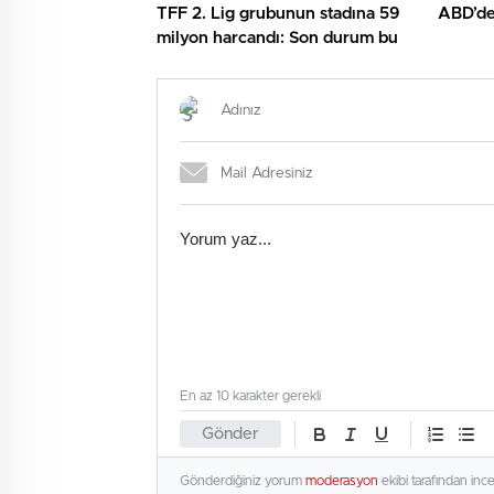
TFF 2. Lig grubunun stadına 59
ABD’den
milyon harcandı: Son durum bu
En az 10 karakter gerekli
Gönder
Gönderdiğiniz yorum
moderasyon
ekibi tarafından inc