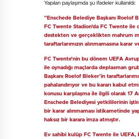
Yapılan paylaşımda şu ifadeler kullanıldı:
”Enschede Belediye Başkanı Roelof 
FC Twente Stadion’da FC Twente ile o
destekten ve gerçeklikten mahrum mü
taraftarlarımızın alınmamasına karar ve
FC Twente’nin bu dönem UEFA Avrupa L
ile oynadığı maçlarda deplasman grub
Başkanı Roelof Bleker’in taraftarlarımı
pahalandırıyor ve bu kararı kabul etm
konusu karşılaşma ile ilgili olarak 1
Enschede Belediyesi yetkililerinin işt
bir karar alınmaması istikametinde y
haksız bir karara imza atmıştır.
Ev sahibi kulüp FC Twente ile UEFA, bu