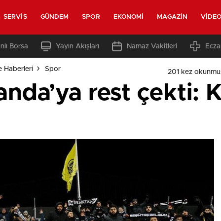
SERVIS
GÜNDEM
SPOR
EKONOMI
MAGAZIN
VIDE
nlı Borsa
Yayın Akışları
Namaz Vakitleri
Ecza
e Haberleri
Spor
201 kez okunmu
anda’ya rest çekti: 