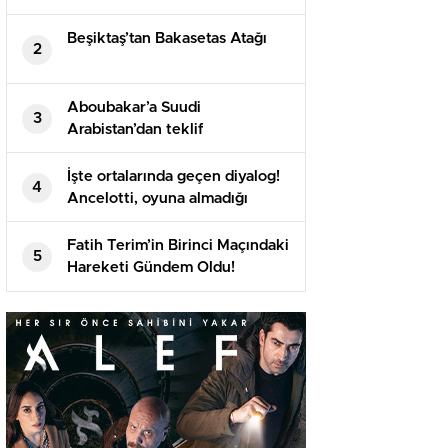
Beşiktaş’tan Bakasetas Atağı
2
Aboubakar’a Suudi
3
Arabistan’dan teklif
İşte ortalarında geçen diyalog!
4
Ancelotti, oyuna almadığı
Arda’yı maç sonu soyunma
odasına çekti
Fatih Terim’in Birinci Maçındaki
5
Hareketi Gündem Oldu!