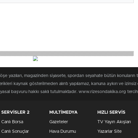
köşe yazıları, magazinden siyasete, spordan seyahate bütün konuların
ikleri kaynak gösterilmeden alıntı yapılamaz, kanuna aykırı ve izinsi
n yasal başvuru hakkı saklı tutulmaktadır. www.rizesondakika.org tercih e
SERVİSLER 2
MULTİMEDYA
HIZLI SERVİS
Canlı Borsa
Gazeteler
TV Yayın Akışları
Canlı Sonuçlar
Hava Durumu
Yazarlar Site