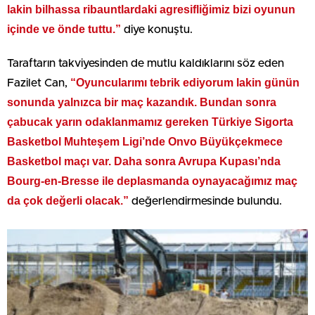
lakin bilhassa ribauntlardaki agresifliğimiz bizi oyunun
içinde ve önde tuttu.”
diye konuştu.
Taraftarın takviyesinden de mutlu kaldıklarını söz eden
“Oyuncularımı tebrik ediyorum lakin günün
Fazilet Can,
sonunda yalnızca bir maç kazandık. Bundan sonra
çabucak yarın odaklanmamız gereken Türkiye Sigorta
Basketbol Muhteşem Ligi’nde Onvo Büyükçekmece
Basketbol maçı var. Daha sonra Avrupa Kupası’nda
Bourg-en-Bresse ile deplasmanda oynayacağımız maç
da çok değerli olacak.”
değerlendirmesinde bulundu.