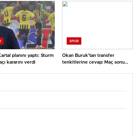
R
SPOR
Kartal planını yaptı: Sturm
Okan Buruk’tan transfer
çı kararını verdi
tenkitlerine cevap: Maç sonu
kelam verdi