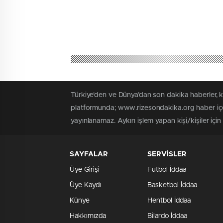
Türkiye'den ve Dünya’dan son dakika haberler, 
platformunda; www.rizesondakika.org haber içer
yayınlanamaz. Aykırı işlem yapan kişi/kişiler içi
SAYFALAR
SERVİSLER
Üye Girişi
Futbol İddaa
Üye Kaydı
Basketbol İddaa
Künye
Hentbol İddaa
Hakkımızda
Bilardo İddaa