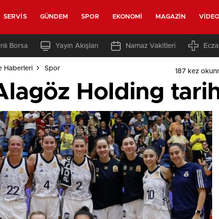
SERVIS
GÜNDEM
SPOR
EKONOMI
MAGAZIN
VIDE
nlı Borsa
Yayın Akışları
Namaz Vakitleri
Ecza
e Haberleri
Spor
187 kez okun
lagöz Holding tarih