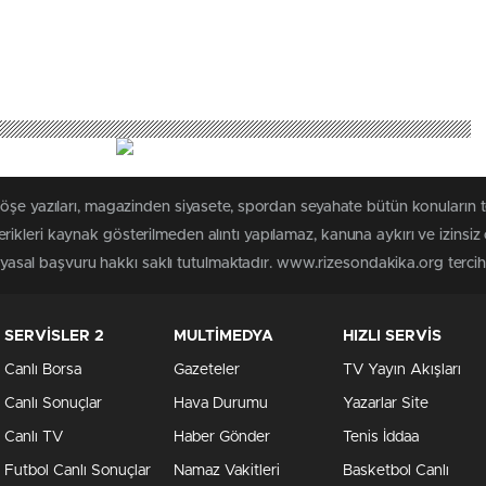
köşe yazıları, magazinden siyasete, spordan seyahate bütün konuların
ikleri kaynak gösterilmeden alıntı yapılamaz, kanuna aykırı ve izinsi
n yasal başvuru hakkı saklı tutulmaktadır. www.rizesondakika.org tercih e
SERVİSLER 2
MULTİMEDYA
HIZLI SERVİS
Canlı Borsa
Gazeteler
TV Yayın Akışları
Canlı Sonuçlar
Hava Durumu
Yazarlar Site
Canlı TV
Haber Gönder
Tenis İddaa
Futbol Canlı Sonuçlar
Namaz Vakitleri
Basketbol Canlı