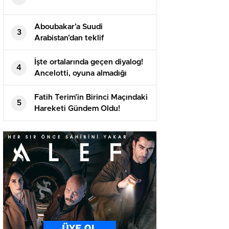
Aboubakar’a Suudi
3
Arabistan’dan teklif
İşte ortalarında geçen diyalog!
4
Ancelotti, oyuna almadığı
Arda’yı maç sonu soyunma
odasına çekti
Fatih Terim’in Birinci Maçındaki
5
Hareketi Gündem Oldu!