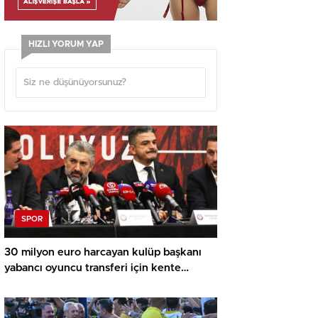
HIZLI YORUM YAP
SPOR
30 milyon euro harcayan kulüp başkanı
yabancı oyuncu transferi için kente
havaalanı yapacak!