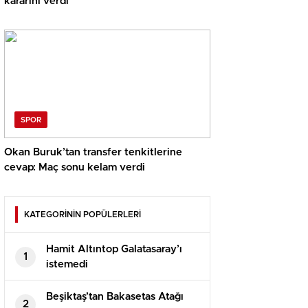
kararını verdi
SPOR
Okan Buruk’tan transfer tenkitlerine
cevap: Maç sonu kelam verdi
KATEGORİNİN POPÜLERLERİ
Hamit Altıntop Galatasaray’ı
1
istemedi
Beşiktaş’tan Bakasetas Atağı
2