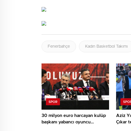
Fenerbahçe
Kadın Basketbol Takımı
SPOR
SPO
30 milyon euro harcayan kulüp
Aziz Yı
başkanı yabancı oyuncu
Çıkar t
transferi için kente havaalanı