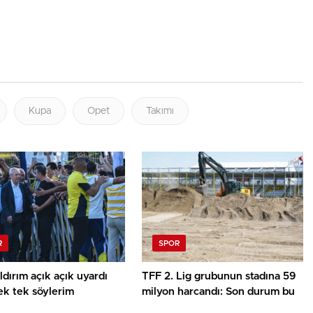
Kupa
Opet
Takımı
R
SPOR
ldırım açık açık uyardı
TFF 2. Lig grubunun stadına 59
ek tek söylerim
milyon harcandı: Son durum bu