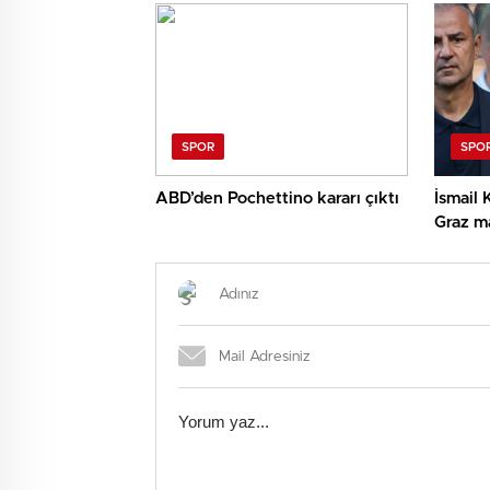
yapacak!
SPOR
SPO
ABD’den Pochettino kararı çıktı
İsmail 
Graz ma