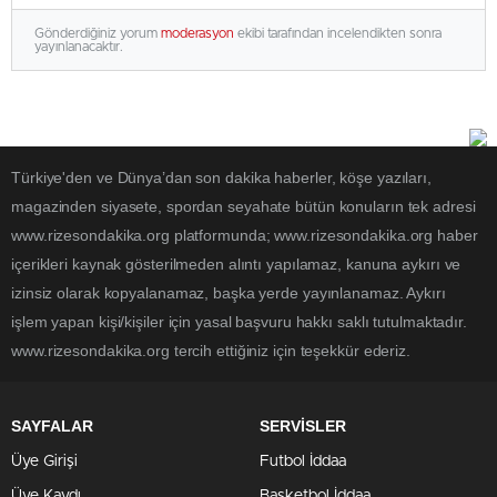
Gönderdiğiniz yorum
moderasyon
ekibi tarafından incelendikten sonra
yayınlanacaktır.
Türkiye'den ve Dünya’dan son dakika haberler, köşe yazıları,
magazinden siyasete, spordan seyahate bütün konuların tek adresi
www.rizesondakika.org platformunda; www.rizesondakika.org haber
içerikleri kaynak gösterilmeden alıntı yapılamaz, kanuna aykırı ve
izinsiz olarak kopyalanamaz, başka yerde yayınlanamaz. Aykırı
işlem yapan kişi/kişiler için yasal başvuru hakkı saklı tutulmaktadır.
www.rizesondakika.org tercih ettiğiniz için teşekkür ederiz.
SAYFALAR
SERVİSLER
Üye Girişi
Futbol İddaa
Üye Kaydı
Basketbol İddaa