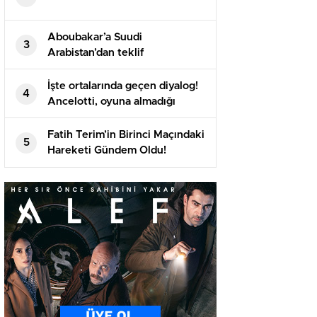
Aboubakar’a Suudi
3
Arabistan’dan teklif
İşte ortalarında geçen diyalog!
4
Ancelotti, oyuna almadığı
Arda’yı maç sonu soyunma
odasına çekti
Fatih Terim’in Birinci Maçındaki
5
Hareketi Gündem Oldu!