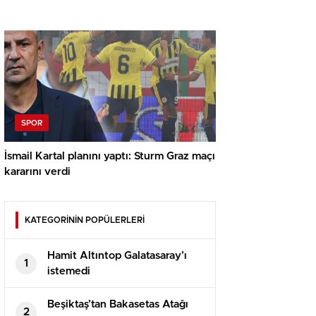
SPOR
İsmail Kartal planını yaptı: Sturm Graz maçı
kararını verdi
KATEGORİNİN POPÜLERLERİ
Hamit Altıntop Galatasaray’ı
1
istemedi
Beşiktaş’tan Bakasetas Atağı
2