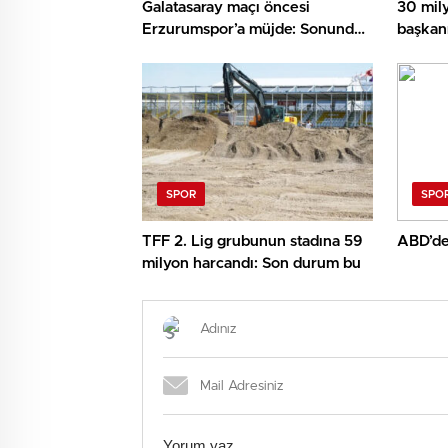
Galatasaray maçı öncesi
30 mil
Erzurumspor’a müjde: Sonunda
başkan
beklenen haber geldi
transfe
yapaca
SPOR
SPO
TFF 2. Lig grubunun stadına 59
ABD’den
milyon harcandı: Son durum bu