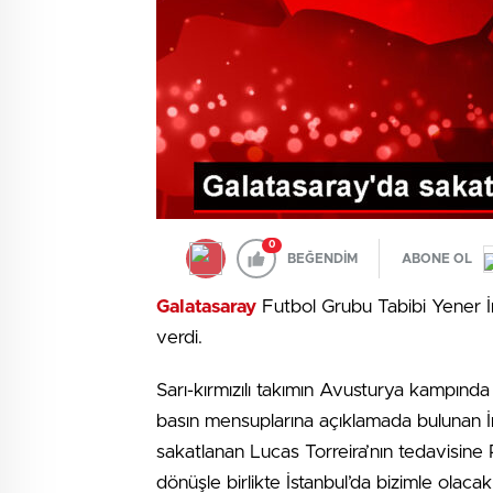
0
BEĞENDİM
ABONE OL
Galatasaray
Futbol Grubu Tabibi Yener İn
verdi.
Sarı-kırmızılı takımın Avusturya kampında 
basın mensuplarına açıklamada bulunan İ
sakatlanan Lucas Torreira’nın tedavisine 
dönüşle birlikte İstanbul’da bizimle olac