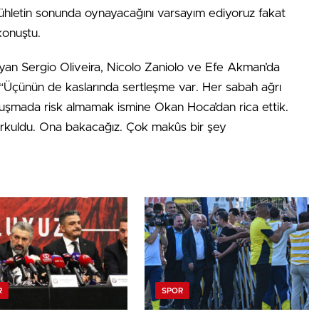
ühletin sonunda oynayacağını varsayım ediyoruz fakat
konuştu.
yan Sergio Oliveira, Nicolo Zaniolo ve Efe Akman’da
, “Üçünün de kaslarında sertleşme var. Her sabah ağrı
konuşmada risk almamak ismine Okan Hoca’dan rica ettik.
urkuldu. Ona bakacağız. Çok makûs bir şey
R
SPOR