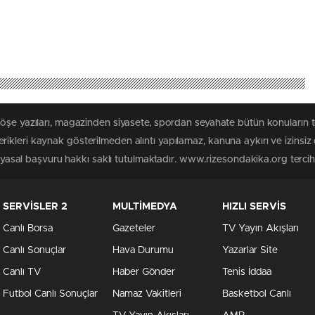
köşe yazıları, magazinden siyasete, spordan seyahate bütün konuların
ikleri kaynak gösterilmeden alıntı yapılamaz, kanuna aykırı ve izinsi
n yasal başvuru hakkı saklı tutulmaktadır. www.rizesondakika.org tercih e
SERVİSLER 2
MULTİMEDYA
HIZLI SERVİS
Canlı Borsa
Gazeteler
TV Yayın Akışları
Canlı Sonuçlar
Hava Durumu
Yazarlar Site
Canlı TV
Haber Gönder
Tenis İddaa
Futbol Canlı Sonuçlar
Namaz Vakitleri
Basketbol Canlı