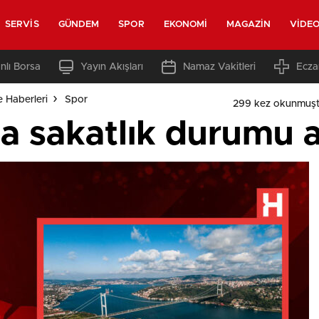
SERVIS
GÜNDEM
SPOR
EKONOMI
MAGAZIN
VIDE
nlı Borsa
Yayın Akışları
Namaz Vakitleri
Ecza
e Haberleri
Spor
299 kez okunmuşt
a sakatlık durumu a