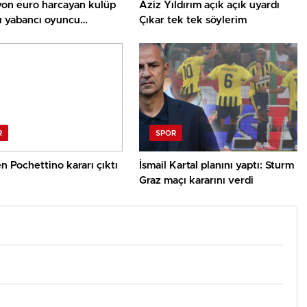
yon euro harcayan kulüp
Aziz Yıldırım açık açık uyardı
ı yabancı oyuncu
Çıkar tek tek söylerim
ri için kente havaalanı
k!
R
SPOR
 Pochettino kararı çıktı
İsmail Kartal planını yaptı: Sturm
Graz maçı kararını verdi