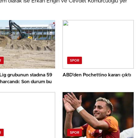
kem olarak ise Erkan Engin ve Cevdet Kömürcüoğlu yer
R
SPOR
 Lig grubunun stadına 59
ABD’den Pochettino kararı çıktı
 harcandı: Son durum bu
R
SPOR