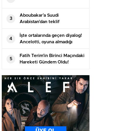
Aboubakar’a Suudi
3
Arabistan’dan teklif
İşte ortalarında geçen diyalog!
4
Ancelotti, oyuna almadığı
Arda’yı maç sonu soyunma
odasına çekti
Fatih Terim’in Birinci Maçındaki
5
Hareketi Gündem Oldu!