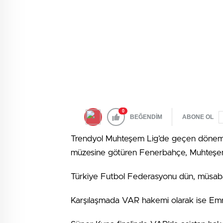
0
BEĞENDİM
ABONE OL
Trendyol Muhteşem Lig’de geçen dönemi 
müzesine götüren Fenerbahçe, Muhteşem 
Türkiye Futbol Federasyonu dün, müsabaka
Karşılaşmada VAR hakemi olarak ise Emre