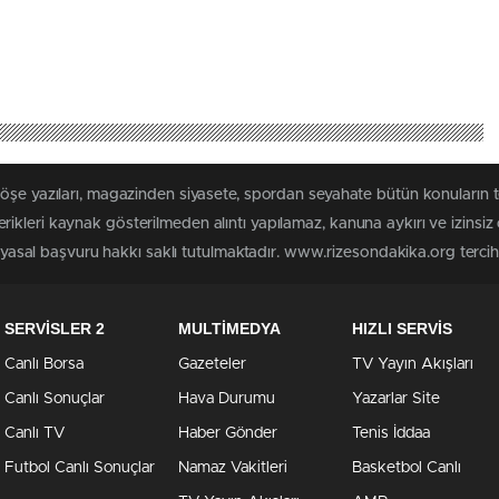
köşe yazıları, magazinden siyasete, spordan seyahate bütün konuların
ikleri kaynak gösterilmeden alıntı yapılamaz, kanuna aykırı ve izinsi
n yasal başvuru hakkı saklı tutulmaktadır. www.rizesondakika.org tercih e
SERVİSLER 2
MULTİMEDYA
HIZLI SERVİS
Canlı Borsa
Gazeteler
TV Yayın Akışları
Canlı Sonuçlar
Hava Durumu
Yazarlar Site
Canlı TV
Haber Gönder
Tenis İddaa
Futbol Canlı Sonuçlar
Namaz Vakitleri
Basketbol Canlı