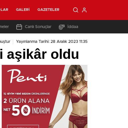
OLAR
GALERI
GAZETELER
neler
Canlı Sonuçlar
İddaa
uştur
Yayınlanma Tarihi: 28 Aralık 2023 11:35
 aşikâr oldu