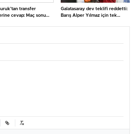
uruk’tan transfer
Galatasaray dev teklifi reddetti:
erine cevap: Maç sonu
Barış Alper Yılmaz için tek
verdi
talebi aşikâr oldu