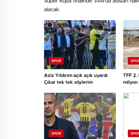
Süper Kupa finalinde VAR’da asistan ha
alacak.
SPOR
SPO
Aziz Yıldırım açık açık uyardı
TFF 2.
Çıkar tek tek söylerim
milyon
SPOR
SPO