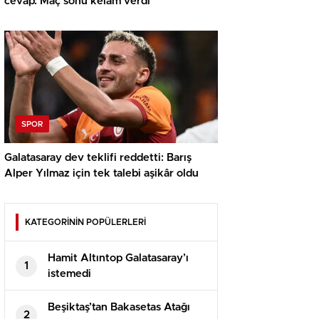
cevap: Maç sonu kelam verdi
SPOR
Galatasaray dev teklifi reddetti: Barış
Alper Yılmaz için tek talebi aşikâr oldu
KATEGORİNİN POPÜLERLERİ
Hamit Altıntop Galatasaray’ı
1
istemedi
Beşiktaş’tan Bakasetas Atağı
2