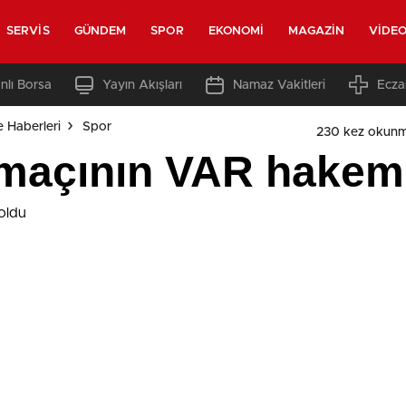
SERVIS
GÜNDEM
SPOR
EKONOMI
MAGAZIN
VIDE
nlı Borsa
Yayın Akışları
Namaz Vakitleri
Ecza
e Haberleri
Spor
230 kez okunm
maçının VAR hakemi