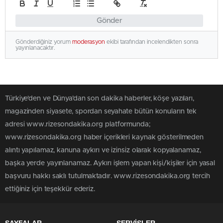
Gönder
Gönderdiğiniz yorum
moderasyon
ekibi tarafından incelendikten sonra
yayınlanacaktır.
Türkiye'den ve Dünya’dan son dakika haberler, köşe yazıları,
magazinden siyasete, spordan seyahate bütün konuların tek
adresi www.rizesondakika.org platformunda;
www.rizesondakika.org haber içerikleri kaynak gösterilmeden
alıntı yapılamaz, kanuna aykırı ve izinsiz olarak kopyalanamaz,
başka yerde yayınlanamaz. Aykırı işlem yapan kişi/kişiler için yasal
başvuru hakkı saklı tutulmaktadır. www.rizesondakika.org tercih
ettiğiniz için teşekkür ederiz.