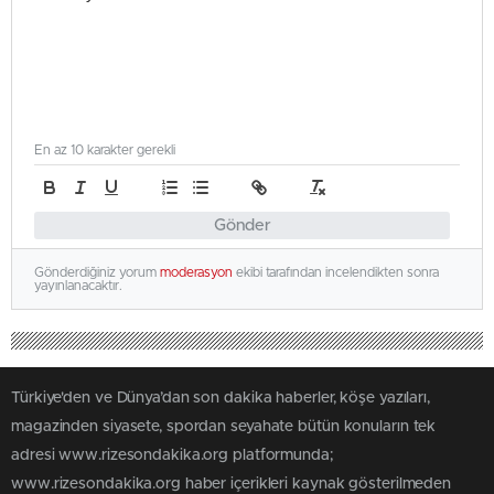
En az 10 karakter gerekli
Gönder
Gönderdiğiniz yorum
moderasyon
ekibi tarafından incelendikten sonra
yayınlanacaktır.
Türkiye'den ve Dünya’dan son dakika haberler, köşe yazıları,
magazinden siyasete, spordan seyahate bütün konuların tek
adresi www.rizesondakika.org platformunda;
www.rizesondakika.org haber içerikleri kaynak gösterilmeden