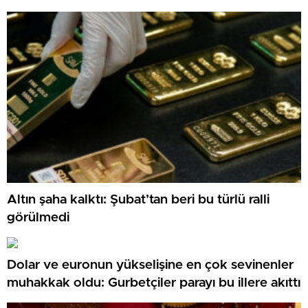
Altın şaha kalktı: Şubat’tan beri bu türlü ralli
görülmedi
Dolar ve euronun yükselişine en çok sevinenler
muhakkak oldu: Gurbetçiler parayı bu illere akıttı