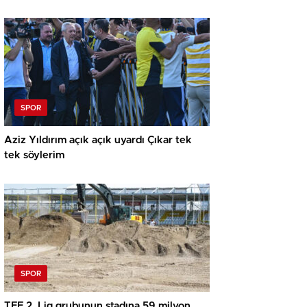
havaalanı yapacak!
SPOR
Aziz Yıldırım açık açık uyardı Çıkar tek
tek söylerim
SPOR
TFF 2. Lig grubunun stadına 59 milyon