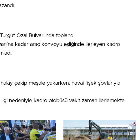
azandı.
 Turgut Özal Bulvarı’nda toplandı.
arı’na kadar araç konvoyu eşliğinde ilerleyen kadro
mladı.
r halay çekip meşale yakarken, havai fişek şovlarıyla
ır ilgi nedeniyle kadro otobüsü vakit zaman ilerlemekte