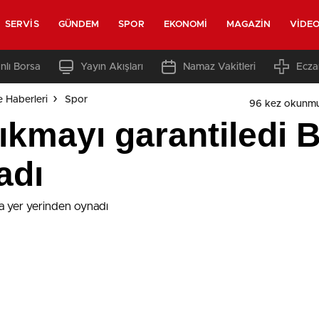
SERVIS
GÜNDEM
SPOR
EKONOMI
MAGAZIN
VIDE
nlı Borsa
Yayın Akışları
Namaz Vakitleri
Ecza
e Haberleri
Spor
96 kez okunmu
çıkmayı garantiledi
adı