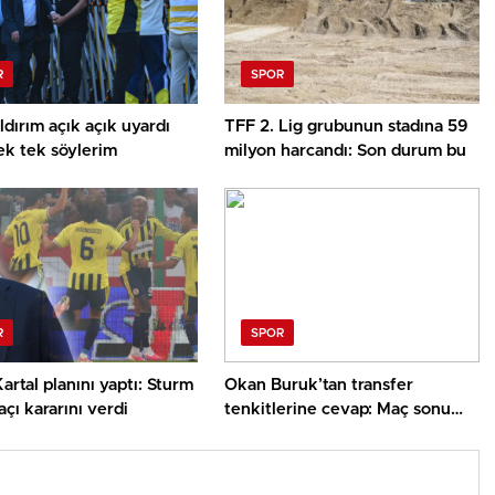
R
SPOR
ldırım açık açık uyardı
TFF 2. Lig grubunun stadına 59
ek tek söylerim
milyon harcandı: Son durum bu
R
SPOR
Kartal planını yaptı: Sturm
Okan Buruk’tan transfer
çı kararını verdi
tenkitlerine cevap: Maç sonu
kelam verdi