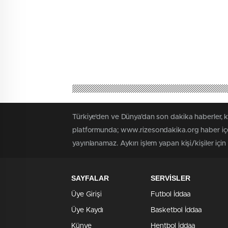
Türkiye'den ve Dünya’dan son dakika haberler, 
platformunda; www.rizesondakika.org haber içer
yayınlanamaz. Aykırı işlem yapan kişi/kişiler içi
SAYFALAR
SERVİSLER
Üye Girişi
Futbol İddaa
Üye Kaydı
Basketbol İddaa
Künye
Hentbol İddaa