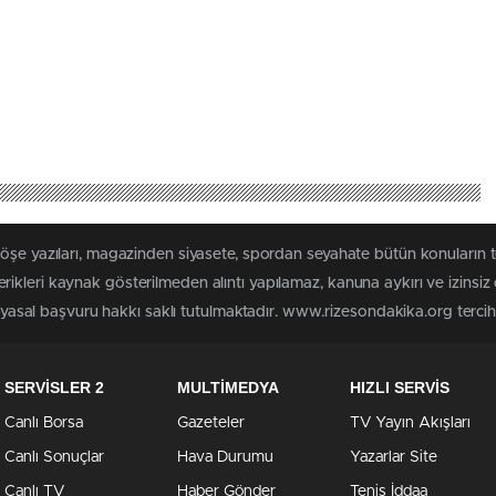
köşe yazıları, magazinden siyasete, spordan seyahate bütün konuların
ikleri kaynak gösterilmeden alıntı yapılamaz, kanuna aykırı ve izinsi
n yasal başvuru hakkı saklı tutulmaktadır. www.rizesondakika.org tercih e
SERVİSLER 2
MULTİMEDYA
HIZLI SERVİS
Canlı Borsa
Gazeteler
TV Yayın Akışları
Canlı Sonuçlar
Hava Durumu
Yazarlar Site
Canlı TV
Haber Gönder
Tenis İddaa