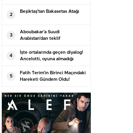
Beşiktaş’tan Bakasetas Atağı
2
Aboubakar’a Suudi
3
Arabistan’dan teklif
İşte ortalarında geçen diyalog!
4
Ancelotti, oyuna almadığı
Arda’yı maç sonu soyunma
odasına çekti
Fatih Terim’in Birinci Maçındaki
5
Hareketi Gündem Oldu!