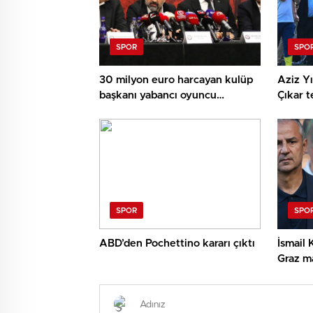
SPOR
SPO
30 milyon euro harcayan kulüp
Aziz Yı
başkanı yabancı oyuncu
Çıkar t
transferi için kente havaalanı
yapacak!
SPOR
SPO
ABD’den Pochettino kararı çıktı
İsmail 
Graz ma